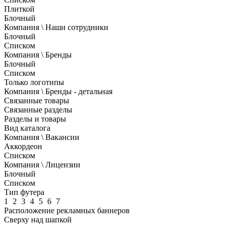
Плиткой
Блочный
Компания \ Наши сотрудники
Блочный
Списком
Компания \ Бренды
Блочный
Списком
Только логотипы
Компания \ Бренды - детальная
Связанные товары
Связанные разделы
Разделы и товары
Вид каталога
Компания \ Вакансии
Аккордеон
Списком
Компания \ Лицензии
Блочный
Списком
Тип футера
1
2
3
4
5
6
7
Расположение рекламных баннеров
Сверху над шапкой