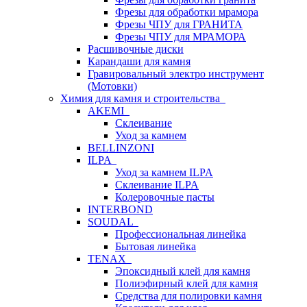
Фрезы для обработки мрамора
Фрезы ЧПУ для ГРАНИТА
Фрезы ЧПУ для МРАМОРА
Расшивочные диски
Карандаши для камня
Гравировальный электро инструмент
(Мотовки)
Химия для камня и строительства
AKEMI
Склеивание
Уход за камнем
BELLINZONI
ILPA
Уход за камнем ILPA
Склеивание ILPA
Колеровочные пасты
INTERBOND
SOUDAL
Профессиональная линейка
Бытовая линейка
TENAX
Эпоксидный клей для камня
Полиэфирный клей для камня
Средства для полировки камня