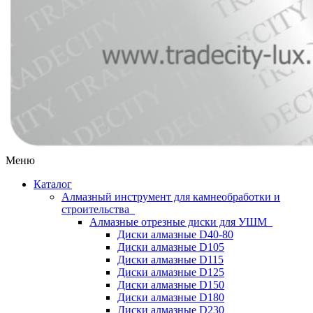
Меню
Каталог
Алмазный инструмент для камнеобработки и
строительства
Алмазные отрезные диски для УШМ
Диски алмазные D40-80
Диски алмазные D105
Диски алмазные D115
Диски алмазные D125
Диски алмазные D150
Диски алмазные D180
Диски алмазные D230