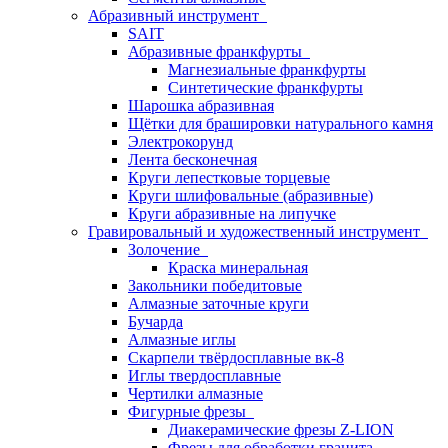
Абразивный инструмент
SAIT
Абразивные франкфурты
Магнезиальные франкфурты
Синтетические франкфурты
Шарошка абразивная
Щётки для брашировки натурального камня
Электрокорунд
Лента бесконечная
Круги лепестковые торцевые
Круги шлифовальные (абразивные)
Круги абразивные на липучке
Гравировальный и художественный инструмент
Золочение
Краска минеральная
Закольники победитовые
Алмазные заточные круги
Бучарда
Алмазные иглы
Скарпели твёрдосплавные вк-8
Иглы твердосплавные
Чертилки алмазные
Фигурные фрезы
Диакерамические фрезы Z-LION
Фрезы для обработки гранита