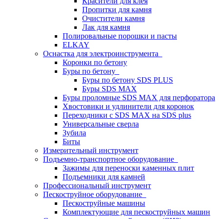
Красители для клея
Пропитки для камня
Очистители камня
Лак для камня
Полировальные порошки и пасты
ELKAY
Оснастка для электроинструмента
Коронки по бетону
Буры по бетону
Буры по бетону SDS PLUS
Буры SDS MAX
Буры проломные SDS MAX для перфоратора
Хвостовики и удлинители для коронок
Переходники с SDS MAX на SDS plus
Универсальные сверла
Зубила
Биты
Измерительный инструмент
Подъемно-транспортное оборудование
Зажимы для переноски каменных плит
Подъемники для камней
Профессиональный инструмент
Пескоструйное оборудование
Пескоструйные машины
Комплектующие для пескоструйных машин