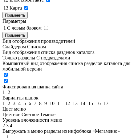
13
Карта
Применить
Параметры
1
C левым блоком
Применить
Вид отображения производителей
Слайдером
Списком
Вид отображения списка разделов каталога
Только разделы
С подразделами
Компактный вид отображения списка разделов каталога для
мобильной версии
Фиксированная шапка сайта
1
2
Варианты шапок
1
2
3
4
5
6
7
8
9
10
11
12
13
14
15
16
17
Цвет меню
Цветное
Светлое
Темное
Уровень вложенности меню
2
3
4
Выгружать в меню разделы из инфоблока «Мегаменю»