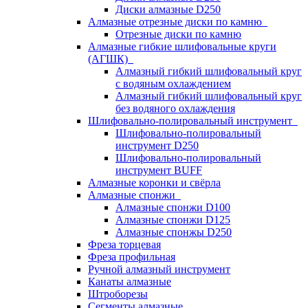
Диски алмазные D250
Алмазные отрезные диски по камню
Отрезные диски по камню
Алмазные гибкие шлифовальные круги
(АГШК)
Алмазный гибкий шлифовальный круг
с водяным охлаждением
Алмазный гибкий шлифовальный круг
без водяного охлаждения
Шлифовально-полировальный инструмент
Шлифовально-полировальный
инструмент D250
Шлифовально-полировальный
инструмент BUFF
Алмазные коронки и свёрла
Алмазные спонжи
Алмазные спонжи D100
Алмазные спонжи D125
Алмазные спонжы D250
Фреза торцевая
Фреза профильная
Ручной алмазный инструмент
Канаты алмазные
Штроборезы
Сегменты алмазные