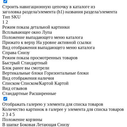
Строить навигационную цепочку в каталоге из
заголовка раздела/элемента (h1)
названия раздела/элемента
Тип SKU
1
2
Режим показа детальной картинки
Всплывающее окно
Лупа
Положение выпадающего меню каталога
Прижато к верху
На уровне активной ссылки
Вид отображения выпадающего меню каталога
Справа
Снизу
Режим показа просмотренных товаров
Быстрый
Стандартный
Блок ранее вы смотрели
Вертикальные блоки
Горизонтальные блоки
Вид отображения наличия
Списком
Списком/Картой
Картой
Вид отзывов
Стандартные
Расширенные
Отображать галерею у элемента для списка товаров
Количество картинок в галерее у элемента для списка товаров
2
3
4
5
Положение корзины
В шапке
Боковая
Летающая
Снизу