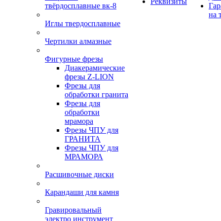
Реквизиты
твёрдосплавные вк-8
Гар
на 
Иглы твердосплавные
Чертилки алмазные
Фигурные фрезы
Диакерамические
фрезы Z-LION
Фрезы для
обработки гранита
Фрезы для
обработки
мрамора
Фрезы ЧПУ для
ГРАНИТА
Фрезы ЧПУ для
МРАМОРА
Расшивочные диски
Карандаши для камня
Гравировальный
электро инструмент