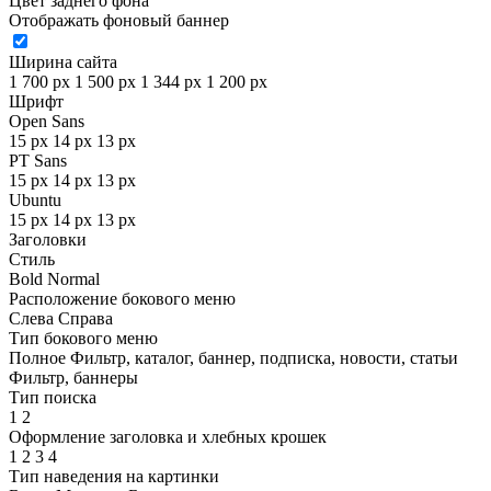
Цвет заднего фона
Отображать фоновый баннер
Ширина сайта
1 700 px
1 500 px
1 344 px
1 200 px
Шрифт
Open Sans
15 px
14 px
13 px
PT Sans
15 px
14 px
13 px
Ubuntu
15 px
14 px
13 px
Заголовки
Стиль
Bold
Normal
Расположение бокового меню
Слева
Справа
Тип бокового меню
Полное
Фильтр, каталог, баннер, подписка, новости, статьи
Фильтр, баннеры
Тип поиска
1
2
Оформление заголовка и хлебных крошек
1
2
3
4
Тип наведения на картинки