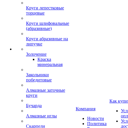
Круги лепестковые
торцевые
Круги шлифовальные
(абразивные)
Круги абразивные на
липучке
Золочение
Краска
минеральная
Закольники
победитовые
Алмазные заточные
круги
Как купи
Бучарда
Компания
Усл
Алмазные иглы
опл
Новости
Усл
Политика
Скарпели
дос