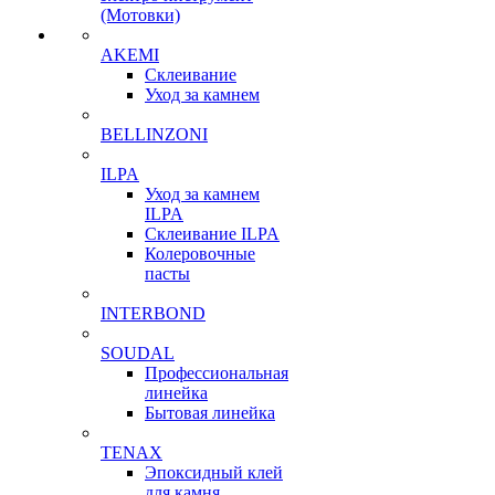
(Мотовки)
AKEMI
Склеивание
Уход за камнем
BELLINZONI
ILPA
Уход за камнем
ILPA
Склеивание ILPA
Колеровочные
пасты
INTERBOND
SOUDAL
Профессиональная
линейка
Бытовая линейка
TENAX
Эпоксидный клей
для камня