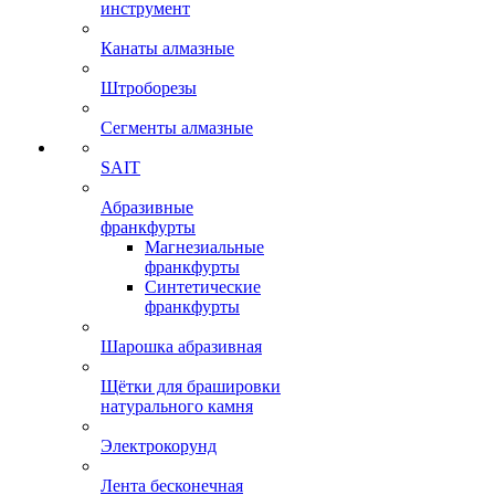
инструмент
Канаты алмазные
Штроборезы
Сегменты алмазные
SAIT
Абразивные
франкфурты
Магнезиальные
франкфурты
Синтетические
франкфурты
Шарошка абразивная
Щётки для брашировки
натурального камня
Электрокорунд
Лента бесконечная