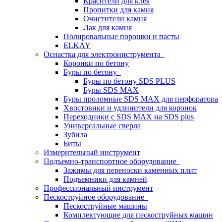
Красители для клея
Пропитки для камня
Очистители камня
Лак для камня
Полировальные порошки и пасты
ELKAY
Оснастка для электроинструмента
Коронки по бетону
Буры по бетону
Буры по бетону SDS PLUS
Буры SDS MAX
Буры проломные SDS MAX для перфоратора
Хвостовики и удлинители для коронок
Переходники с SDS MAX на SDS plus
Универсальные сверла
Зубила
Биты
Измерительный инструмент
Подъемно-транспортное оборудование
Зажимы для переноски каменных плит
Подъемники для камней
Профессиональный инструмент
Пескоструйное оборудование
Пескоструйные машины
Комплектующие для пескоструйных машин