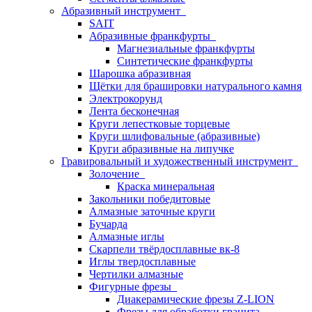
Абразивный инструмент
SAIT
Абразивные франкфурты
Магнезиальные франкфурты
Синтетические франкфурты
Шарошка абразивная
Щётки для брашировки натурального камня
Электрокорунд
Лента бесконечная
Круги лепестковые торцевые
Круги шлифовальные (абразивные)
Круги абразивные на липучке
Гравировальный и художественный инструмент
Золочение
Краска минеральная
Закольники победитовые
Алмазные заточные круги
Бучарда
Алмазные иглы
Скарпели твёрдосплавные вк-8
Иглы твердосплавные
Чертилки алмазные
Фигурные фрезы
Диакерамические фрезы Z-LION
Фрезы для обработки гранита