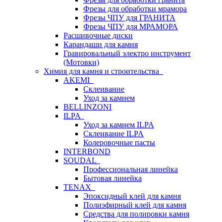
Фрезы для обработки мрамора
Фрезы ЧПУ для ГРАНИТА
Фрезы ЧПУ для МРАМОРА
Расшивочные диски
Карандаши для камня
Гравировальный электро инструмент
(Мотовки)
Химия для камня и строительства
AKEMI
Склеивание
Уход за камнем
BELLINZONI
ILPA
Уход за камнем ILPA
Склеивание ILPA
Колеровочные пасты
INTERBOND
SOUDAL
Профессиональная линейка
Бытовая линейка
TENAX
Эпоксидный клей для камня
Полиэфирный клей для камня
Средства для полировки камня