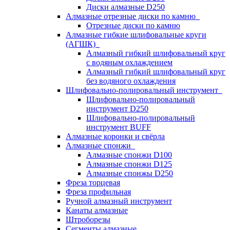
Диски алмазные D250
Алмазные отрезные диски по камню
Отрезные диски по камню
Алмазные гибкие шлифовальные круги
(АГШК)
Алмазный гибкий шлифовальный круг
с водяным охлаждением
Алмазный гибкий шлифовальный круг
без водяного охлаждения
Шлифовально-полировальный инструмент
Шлифовально-полировальный
инструмент D250
Шлифовально-полировальный
инструмент BUFF
Алмазные коронки и свёрла
Алмазные спонжи
Алмазные спонжи D100
Алмазные спонжи D125
Алмазные спонжы D250
Фреза торцевая
Фреза профильная
Ручной алмазный инструмент
Канаты алмазные
Штроборезы
Сегменты алмазные