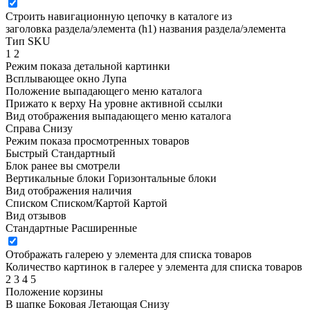
Строить навигационную цепочку в каталоге из
заголовка раздела/элемента (h1)
названия раздела/элемента
Тип SKU
1
2
Режим показа детальной картинки
Всплывающее окно
Лупа
Положение выпадающего меню каталога
Прижато к верху
На уровне активной ссылки
Вид отображения выпадающего меню каталога
Справа
Снизу
Режим показа просмотренных товаров
Быстрый
Стандартный
Блок ранее вы смотрели
Вертикальные блоки
Горизонтальные блоки
Вид отображения наличия
Списком
Списком/Картой
Картой
Вид отзывов
Стандартные
Расширенные
Отображать галерею у элемента для списка товаров
Количество картинок в галерее у элемента для списка товаров
2
3
4
5
Положение корзины
В шапке
Боковая
Летающая
Снизу