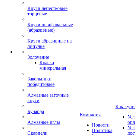
Круги лепестковые
торцевые
Круги шлифовальные
(абразивные)
Круги абразивные на
липучке
Золочение
Краска
минеральная
Закольники
победитовые
Алмазные заточные
круги
Как купи
Бучарда
Компания
Усл
Алмазные иглы
опл
Новости
Усл
Политика
Скарпели
дос