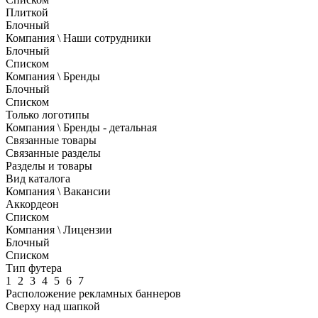
Плиткой
Блочный
Компания \ Наши сотрудники
Блочный
Списком
Компания \ Бренды
Блочный
Списком
Только логотипы
Компания \ Бренды - детальная
Связанные товары
Связанные разделы
Разделы и товары
Вид каталога
Компания \ Вакансии
Аккордеон
Списком
Компания \ Лицензии
Блочный
Списком
Тип футера
1
2
3
4
5
6
7
Расположение рекламных баннеров
Сверху над шапкой