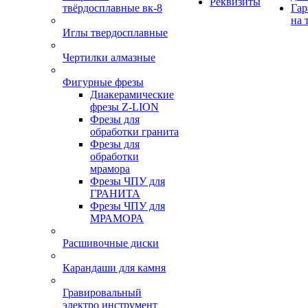
Реквизиты
твёрдосплавные вк-8
Гар
на 
Иглы твердосплавные
Чертилки алмазные
Фигурные фрезы
Диакерамические
фрезы Z-LION
Фрезы для
обработки гранита
Фрезы для
обработки
мрамора
Фрезы ЧПУ для
ГРАНИТА
Фрезы ЧПУ для
МРАМОРА
Расшивочные диски
Карандаши для камня
Гравировальный
электро инструмент