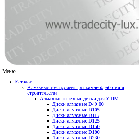
Меню
Каталог
Алмазный инструмент для камнеобработки и
строительства
Алмазные отрезные диски для УШМ
Диски алмазные D40-80
Диски алмазные D105
Диски алмазные D115
Диски алмазные D125
Диски алмазные D150
Диски алмазные D180
Диски алмазные D230