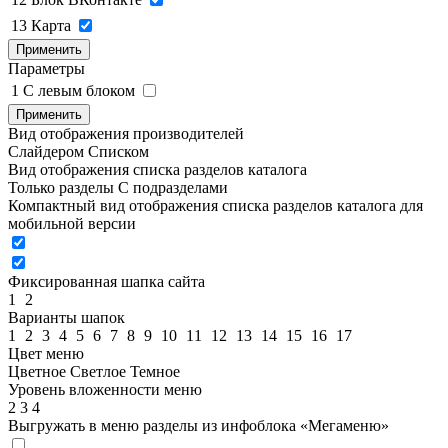
13
Карта
Применить
Параметры
1
C левым блоком
Применить
Вид отображения производителей
Слайдером
Списком
Вид отображения списка разделов каталога
Только разделы
С подразделами
Компактный вид отображения списка разделов каталога для
мобильной версии
Фиксированная шапка сайта
1
2
Варианты шапок
1
2
3
4
5
6
7
8
9
10
11
12
13
14
15
16
17
Цвет меню
Цветное
Светлое
Темное
Уровень вложенности меню
2
3
4
Выгружать в меню разделы из инфоблока «Мегаменю»