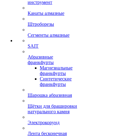
инструмент
Канаты алмазные
Штроборезы
Сегменты алмазные
SAIT
Абразивные
франкфурты
Магнезиальные
франкфурты
Синтетические
франкфурты
Шарошка абразивная
Щётки для брашировки
натурального камня
Электрокорунд
Лента бесконечная