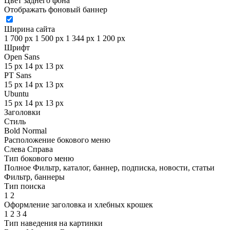
Цвет заднего фона
Отображать фоновый баннер
Ширина сайта
1 700 px
1 500 px
1 344 px
1 200 px
Шрифт
Open Sans
15 px
14 px
13 px
PT Sans
15 px
14 px
13 px
Ubuntu
15 px
14 px
13 px
Заголовки
Стиль
Bold
Normal
Расположение бокового меню
Слева
Справа
Тип бокового меню
Полное
Фильтр, каталог, баннер, подписка, новости, статьи
Фильтр, баннеры
Тип поиска
1
2
Оформление заголовка и хлебных крошек
1
2
3
4
Тип наведения на картинки