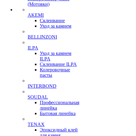
(Мотовки)
AKEMI
Склеивание
Уход за камнем
BELLINZONI
ILPA
Уход за камнем
ILPA
Склеивание ILPA
Колеровочные
пасты
INTERBOND
SOUDAL
Профессиональная
линейка
Бытовая линейка
TENAX
Эпоксидный клей
для камня