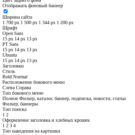
Цвет заднего фона
Отображать фоновый баннер
Ширина сайта
1 700 px
1 500 px
1 344 px
1 200 px
Шрифт
Open Sans
15 px
14 px
13 px
PT Sans
15 px
14 px
13 px
Ubuntu
15 px
14 px
13 px
Заголовки
Стиль
Bold
Normal
Расположение бокового меню
Слева
Справа
Тип бокового меню
Полное
Фильтр, каталог, баннер, подписка, новости, статьи
Фильтр, баннеры
Тип поиска
1
2
Оформление заголовка и хлебных крошек
1
2
3
4
Тип наведения на картинки