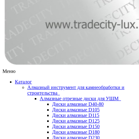
Меню
Каталог
Алмазный инструмент для камнеобработки и
строительства
Алмазные отрезные диски для УШМ
Диски алмазные D40-80
Диски алмазные D105
Диски алмазные D115
Диски алмазные D125
Диски алмазные D150
Диски алмазные D180
Диски алмазные D230