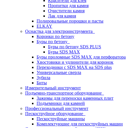
Красители для клея
Пропитки для камня
Очистители камня
Лак для камня
Полировальные порошки и пасты
ELKAY
Оснастка для электроинструмента
Коронки по бетону
Буры по бетону
Буры по бетону SDS PLUS
Буры SDS MAX
Буры проломные SDS MAX для перфоратора
Хвостовики и удлинители для коронок
Переходники с SDS MAX на SDS plus
Универсальные сверла
Зубила
Биты
Измерительный инструмент
Подъемно-транспортное оборудование
Зажимы для переноски каменных плит
Подъемники для камней
Профессиональный инструмент
Пескоструйное оборудование
Пескоструйные машины
Комплектующие для пескоструйных машин