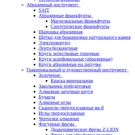
Абразивный инструмент
SAIT
Абразивные франкфурты
Магнезиальные франкфурты
Синтетические франкфурты
Шарошка абразивная
Щётки для брашировки натурального камня
Электрокорунд
Лента бесконечная
Круги лепестковые торцевые
Круги шлифовальные (абразивные)
Круги абразивные на липучке
Гравировальный и художественный инструмент
Золочение
Краска минеральная
Закольники победитовые
Алмазные заточные круги
Бучарда
Алмазные иглы
Скарпели твёрдосплавные вк-8
Иглы твердосплавные
Чертилки алмазные
Фигурные фрезы
Диакерамические фрезы Z-LION
Фрезы для обработки гранита