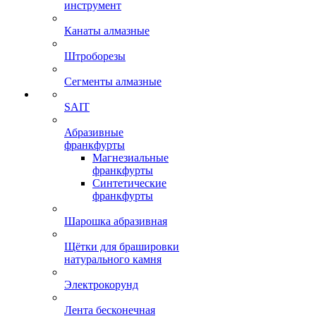
инструмент
Канаты алмазные
Штроборезы
Сегменты алмазные
SAIT
Абразивные
франкфурты
Магнезиальные
франкфурты
Синтетические
франкфурты
Шарошка абразивная
Щётки для брашировки
натурального камня
Электрокорунд
Лента бесконечная