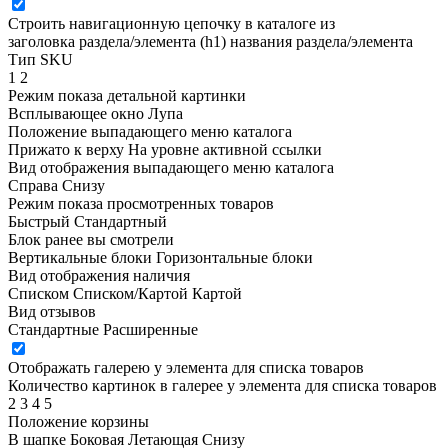
Строить навигационную цепочку в каталоге из
заголовка раздела/элемента (h1)
названия раздела/элемента
Тип SKU
1
2
Режим показа детальной картинки
Всплывающее окно
Лупа
Положение выпадающего меню каталога
Прижато к верху
На уровне активной ссылки
Вид отображения выпадающего меню каталога
Справа
Снизу
Режим показа просмотренных товаров
Быстрый
Стандартный
Блок ранее вы смотрели
Вертикальные блоки
Горизонтальные блоки
Вид отображения наличия
Списком
Списком/Картой
Картой
Вид отзывов
Стандартные
Расширенные
Отображать галерею у элемента для списка товаров
Количество картинок в галерее у элемента для списка товаров
2
3
4
5
Положение корзины
В шапке
Боковая
Летающая
Снизу