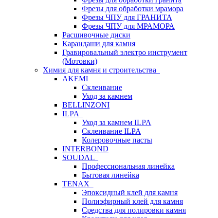
Фрезы для обработки мрамора
Фрезы ЧПУ для ГРАНИТА
Фрезы ЧПУ для МРАМОРА
Расшивочные диски
Карандаши для камня
Гравировальный электро инструмент
(Мотовки)
Химия для камня и строительства
AKEMI
Склеивание
Уход за камнем
BELLINZONI
ILPA
Уход за камнем ILPA
Склеивание ILPA
Колеровочные пасты
INTERBOND
SOUDAL
Профессиональная линейка
Бытовая линейка
TENAX
Эпоксидный клей для камня
Полиэфирный клей для камня
Средства для полировки камня