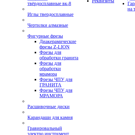
Реквизиты
твёрдосплавные вк-8
Гар
на 
Иглы твердосплавные
Чертилки алмазные
Фигурные фрезы
Диакерамические
фрезы Z-LION
Фрезы для
обработки гранита
Фрезы для
обработки
мрамора
Фрезы ЧПУ для
ГРАНИТА
Фрезы ЧПУ для
МРАМОРА
Расшивочные диски
Карандаши для камня
Гравировальный
электро инструмент