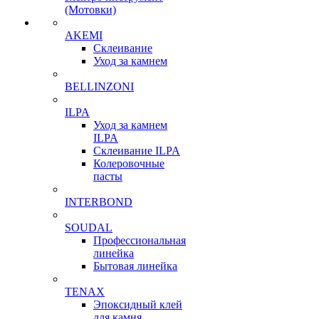
(Мотовки)
AKEMI
Склеивание
Уход за камнем
BELLINZONI
ILPA
Уход за камнем
ILPA
Склеивание ILPA
Колеровочные
пасты
INTERBOND
SOUDAL
Профессиональная
линейка
Бытовая линейка
TENAX
Эпоксидный клей
для камня