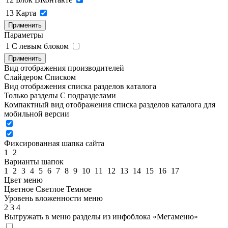
13
Карта
Применить
Параметры
1
C левым блоком
Применить
Вид отображения производителей
Слайдером
Списком
Вид отображения списка разделов каталога
Только разделы
С подразделами
Компактный вид отображения списка разделов каталога для
мобильной версии
Фиксированная шапка сайта
1
2
Варианты шапок
1
2
3
4
5
6
7
8
9
10
11
12
13
14
15
16
17
Цвет меню
Цветное
Светлое
Темное
Уровень вложенности меню
2
3
4
Выгружать в меню разделы из инфоблока «Мегаменю»