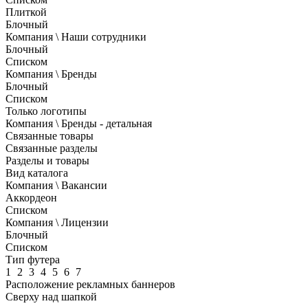
Плиткой
Блочный
Компания \ Наши сотрудники
Блочный
Списком
Компания \ Бренды
Блочный
Списком
Только логотипы
Компания \ Бренды - детальная
Связанные товары
Связанные разделы
Разделы и товары
Вид каталога
Компания \ Вакансии
Аккордеон
Списком
Компания \ Лицензии
Блочный
Списком
Тип футера
1
2
3
4
5
6
7
Расположение рекламных баннеров
Сверху над шапкой