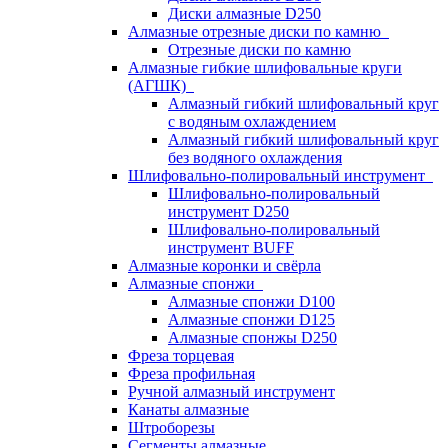
Диски алмазные D250
Алмазные отрезные диски по камню
Отрезные диски по камню
Алмазные гибкие шлифовальные круги
(АГШК)
Алмазный гибкий шлифовальный круг
с водяным охлаждением
Алмазный гибкий шлифовальный круг
без водяного охлаждения
Шлифовально-полировальный инструмент
Шлифовально-полировальный
инструмент D250
Шлифовально-полировальный
инструмент BUFF
Алмазные коронки и свёрла
Алмазные спонжи
Алмазные спонжи D100
Алмазные спонжи D125
Алмазные спонжы D250
Фреза торцевая
Фреза профильная
Ручной алмазный инструмент
Канаты алмазные
Штроборезы
Сегменты алмазные