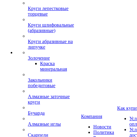
Круги лепестковые
торцевые
Круги шлифовальные
(абразивные)
Круги абразивные на
липучке
Золочение
Краска
минеральная
Закольники
победитовые
Алмазные заточные
круги
Как купи
Бучарда
Компания
Усл
Алмазные иглы
опл
Новости
Усл
Политика
Скарпели
дос