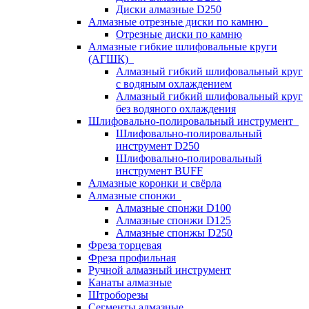
Диски алмазные D250
Алмазные отрезные диски по камню
Отрезные диски по камню
Алмазные гибкие шлифовальные круги
(АГШК)
Алмазный гибкий шлифовальный круг
с водяным охлаждением
Алмазный гибкий шлифовальный круг
без водяного охлаждения
Шлифовально-полировальный инструмент
Шлифовально-полировальный
инструмент D250
Шлифовально-полировальный
инструмент BUFF
Алмазные коронки и свёрла
Алмазные спонжи
Алмазные спонжи D100
Алмазные спонжи D125
Алмазные спонжы D250
Фреза торцевая
Фреза профильная
Ручной алмазный инструмент
Канаты алмазные
Штроборезы
Сегменты алмазные