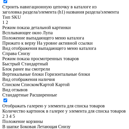
Строить навигационную цепочку в каталоге из
заголовка раздела/элемента (h1)
названия раздела/элемента
Тип SKU
1
2
Режим показа детальной картинки
Всплывающее окно
Лупа
Положение выпадающего меню каталога
Прижато к верху
На уровне активной ссылки
Вид отображения выпадающего меню каталога
Справа
Снизу
Режим показа просмотренных товаров
Быстрый
Стандартный
Блок ранее вы смотрели
Вертикальные блоки
Горизонтальные блоки
Вид отображения наличия
Списком
Списком/Картой
Картой
Вид отзывов
Стандартные
Расширенные
Отображать галерею у элемента для списка товаров
Количество картинок в галерее у элемента для списка товаров
2
3
4
5
Положение корзины
В шапке
Боковая
Летающая
Снизу