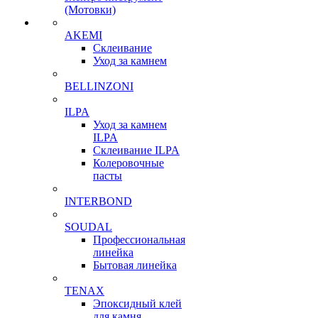
(Мотовки)
AKEMI
Склеивание
Уход за камнем
BELLINZONI
ILPA
Уход за камнем
ILPA
Склеивание ILPA
Колеровочные
пасты
INTERBOND
SOUDAL
Профессиональная
линейка
Бытовая линейка
TENAX
Эпоксидный клей
для камня