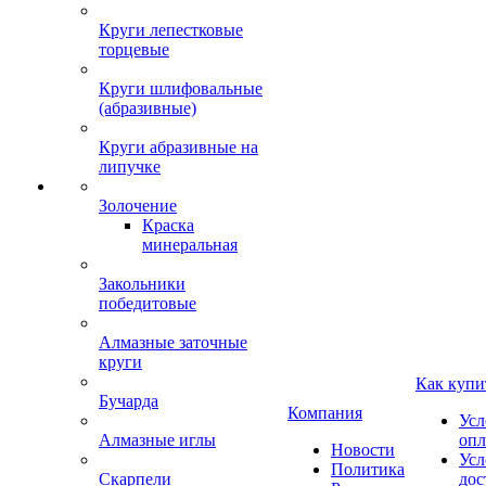
Круги лепестковые
торцевые
Круги шлифовальные
(абразивные)
Круги абразивные на
липучке
Золочение
Краска
минеральная
Закольники
победитовые
Алмазные заточные
круги
Как купи
Бучарда
Компания
Усл
Алмазные иглы
опл
Новости
Усл
Политика
Скарпели
дос