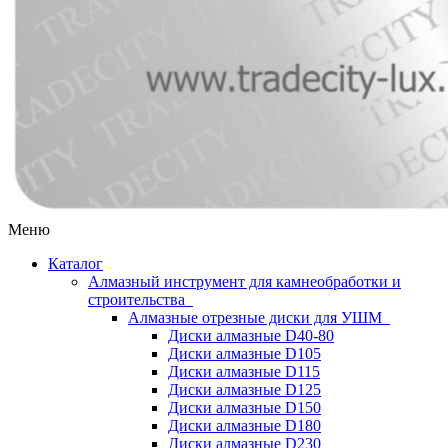
Меню
Каталог
Алмазный инструмент для камнеобработки и
строительства
Алмазные отрезные диски для УШМ
Диски алмазные D40-80
Диски алмазные D105
Диски алмазные D115
Диски алмазные D125
Диски алмазные D150
Диски алмазные D180
Диски алмазные D230