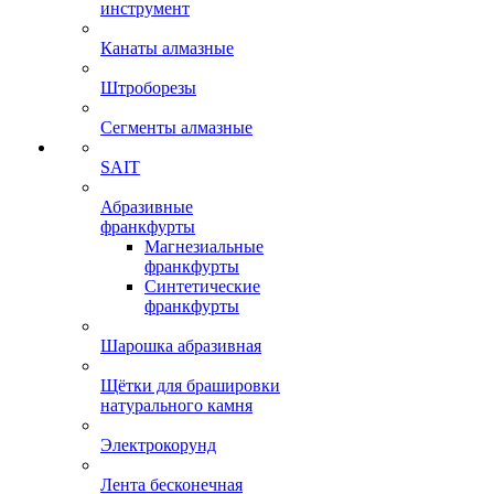
инструмент
Канаты алмазные
Штроборезы
Сегменты алмазные
SAIT
Абразивные
франкфурты
Магнезиальные
франкфурты
Синтетические
франкфурты
Шарошка абразивная
Щётки для брашировки
натурального камня
Электрокорунд
Лента бесконечная