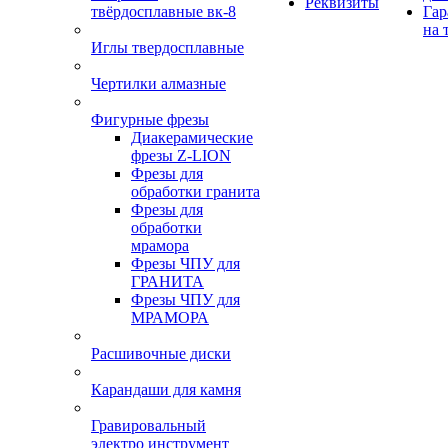
Реквизиты
твёрдосплавные вк-8
Гар
на 
Иглы твердосплавные
Чертилки алмазные
Фигурные фрезы
Диакерамические
фрезы Z-LION
Фрезы для
обработки гранита
Фрезы для
обработки
мрамора
Фрезы ЧПУ для
ГРАНИТА
Фрезы ЧПУ для
МРАМОРА
Расшивочные диски
Карандаши для камня
Гравировальный
электро инструмент