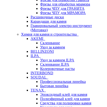
Фрезы для обработки мрамора
Фрезы ЧПУ для ГРАНИТА
Фрезы ЧПУ для МРАМОРА
Расшивочные диски
Карандаши для камня
Гравировальный электро инструмент
(Мотовки)
Химия для камня и строительства
AKEMI
Склеивание
Уход за камнем
BELLINZONI
ILPA
Уход за камнем ILPA
Склеивание ILPA
Колеровочные пасты
INTERBOND
SOUDAL
Профессиональная линейка
Бытовая линейка
TENAX
Эпоксидный клей для камня
Полиэфирный клей для камня
Средства для полировки камня