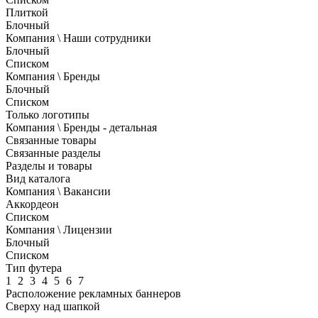
Плиткой
Блочный
Компания \ Наши сотрудники
Блочный
Списком
Компания \ Бренды
Блочный
Списком
Только логотипы
Компания \ Бренды - детальная
Связанные товары
Связанные разделы
Разделы и товары
Вид каталога
Компания \ Вакансии
Аккордеон
Списком
Компания \ Лицензии
Блочный
Списком
Тип футера
1
2
3
4
5
6
7
Расположение рекламных баннеров
Сверху над шапкой