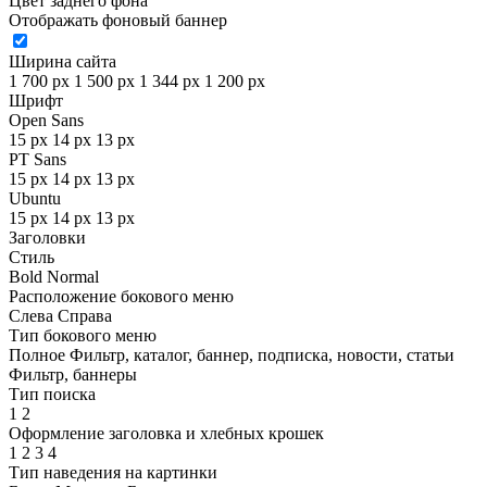
Цвет заднего фона
Отображать фоновый баннер
Ширина сайта
1 700 px
1 500 px
1 344 px
1 200 px
Шрифт
Open Sans
15 px
14 px
13 px
PT Sans
15 px
14 px
13 px
Ubuntu
15 px
14 px
13 px
Заголовки
Стиль
Bold
Normal
Расположение бокового меню
Слева
Справа
Тип бокового меню
Полное
Фильтр, каталог, баннер, подписка, новости, статьи
Фильтр, баннеры
Тип поиска
1
2
Оформление заголовка и хлебных крошек
1
2
3
4
Тип наведения на картинки