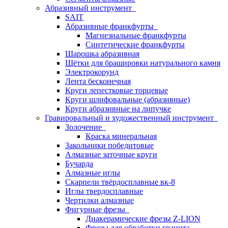
Абразивный инструмент
SAIT
Абразивные франкфурты
Магнезиальные франкфурты
Синтетические франкфурты
Шарошка абразивная
Щётки для брашировки натурального камня
Электрокорунд
Лента бесконечная
Круги лепестковые торцевые
Круги шлифовальные (абразивные)
Круги абразивные на липучке
Гравировальный и художественный инструмент
Золочение
Краска минеральная
Закольники победитовые
Алмазные заточные круги
Бучарда
Алмазные иглы
Скарпели твёрдосплавные вк-8
Иглы твердосплавные
Чертилки алмазные
Фигурные фрезы
Диакерамические фрезы Z-LION
Фрезы для обработки гранита