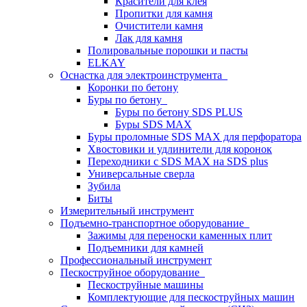
Красители для клея
Пропитки для камня
Очистители камня
Лак для камня
Полировальные порошки и пасты
ELKAY
Оснастка для электроинструмента
Коронки по бетону
Буры по бетону
Буры по бетону SDS PLUS
Буры SDS MAX
Буры проломные SDS MAX для перфоратора
Хвостовики и удлинители для коронок
Переходники с SDS MAX на SDS plus
Универсальные сверла
Зубила
Биты
Измерительный инструмент
Подъемно-транспортное оборудование
Зажимы для переноски каменных плит
Подъемники для камней
Профессиональный инструмент
Пескоструйное оборудование
Пескоструйные машины
Комплектующие для пескоструйных машин