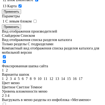
13
Карта
Применить
Параметры
1
C левым блоком
Применить
Вид отображения производителей
Слайдером
Списком
Вид отображения списка разделов каталога
Только разделы
С подразделами
Компактный вид отображения списка разделов каталога для
мобильной версии
Фиксированная шапка сайта
1
2
Варианты шапок
1
2
3
4
5
6
7
8
9
10
11
12
13
14
15
16
17
Цвет меню
Цветное
Светлое
Темное
Уровень вложенности меню
2
3
4
Выгружать в меню разделы из инфоблока «Мегаменю»