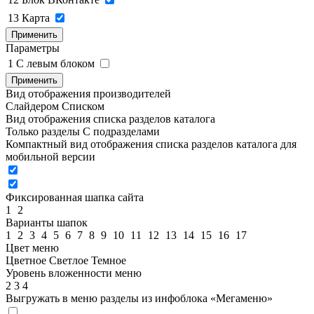
13
Карта
Применить
Параметры
1
C левым блоком
Применить
Вид отображения производителей
Слайдером
Списком
Вид отображения списка разделов каталога
Только разделы
С подразделами
Компактный вид отображения списка разделов каталога для
мобильной версии
Фиксированная шапка сайта
1
2
Варианты шапок
1
2
3
4
5
6
7
8
9
10
11
12
13
14
15
16
17
Цвет меню
Цветное
Светлое
Темное
Уровень вложенности меню
2
3
4
Выгружать в меню разделы из инфоблока «Мегаменю»