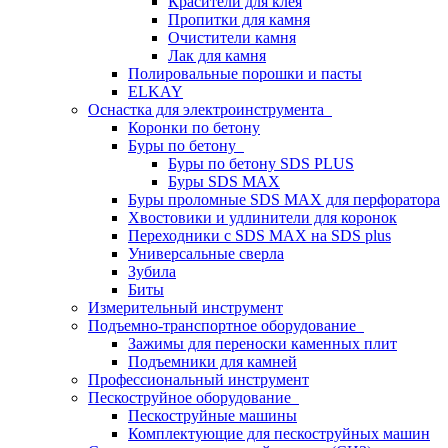
Красители для клея
Пропитки для камня
Очистители камня
Лак для камня
Полировальные порошки и пасты
ELKAY
Оснастка для электроинструмента
Коронки по бетону
Буры по бетону
Буры по бетону SDS PLUS
Буры SDS MAX
Буры проломные SDS MAX для перфоратора
Хвостовики и удлинители для коронок
Переходники с SDS MAX на SDS plus
Универсальные сверла
Зубила
Биты
Измерительный инструмент
Подъемно-транспортное оборудование
Зажимы для переноски каменных плит
Подъемники для камней
Профессиональный инструмент
Пескоструйное оборудование
Пескоструйные машины
Комплектующие для пескоструйных машин