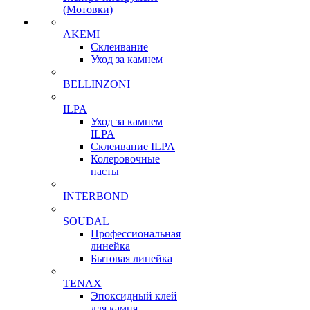
(Мотовки)
AKEMI
Склеивание
Уход за камнем
BELLINZONI
ILPA
Уход за камнем
ILPA
Склеивание ILPA
Колеровочные
пасты
INTERBOND
SOUDAL
Профессиональная
линейка
Бытовая линейка
TENAX
Эпоксидный клей
для камня