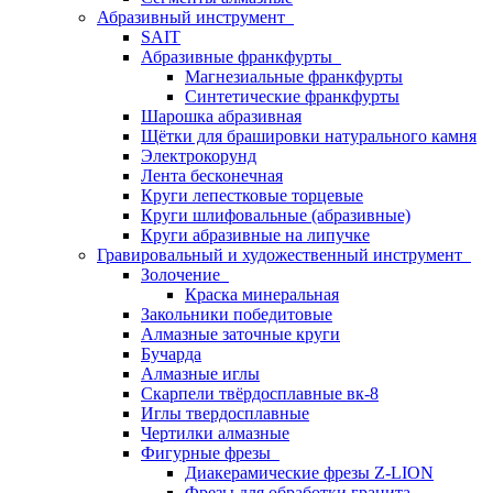
Абразивный инструмент
SAIT
Абразивные франкфурты
Магнезиальные франкфурты
Синтетические франкфурты
Шарошка абразивная
Щётки для брашировки натурального камня
Электрокорунд
Лента бесконечная
Круги лепестковые торцевые
Круги шлифовальные (абразивные)
Круги абразивные на липучке
Гравировальный и художественный инструмент
Золочение
Краска минеральная
Закольники победитовые
Алмазные заточные круги
Бучарда
Алмазные иглы
Скарпели твёрдосплавные вк-8
Иглы твердосплавные
Чертилки алмазные
Фигурные фрезы
Диакерамические фрезы Z-LION
Фрезы для обработки гранита