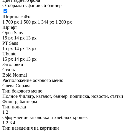
Цвет заднего фона
Отображать фоновый баннер
Ширина сайта
1 700 px
1 500 px
1 344 px
1 200 px
Шрифт
Open Sans
15 px
14 px
13 px
PT Sans
15 px
14 px
13 px
Ubuntu
15 px
14 px
13 px
Заголовки
Стиль
Bold
Normal
Расположение бокового меню
Слева
Справа
Тип бокового меню
Полное
Фильтр, каталог, баннер, подписка, новости, статьи
Фильтр, баннеры
Тип поиска
1
2
Оформление заголовка и хлебных крошек
1
2
3
4
Тип наведения на картинки