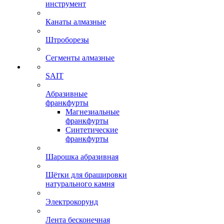
инструмент
Канаты алмазные
Штроборезы
Сегменты алмазные
SAIT
Абразивные
франкфурты
Магнезиальные
франкфурты
Синтетические
франкфурты
Шарошка абразивная
Щётки для брашировки
натурального камня
Электрокорунд
Лента бесконечная