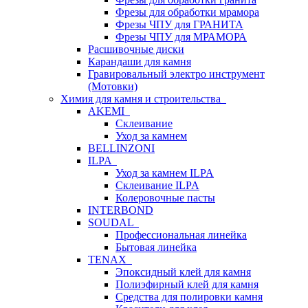
Фрезы для обработки мрамора
Фрезы ЧПУ для ГРАНИТА
Фрезы ЧПУ для МРАМОРА
Расшивочные диски
Карандаши для камня
Гравировальный электро инструмент
(Мотовки)
Химия для камня и строительства
AKEMI
Склеивание
Уход за камнем
BELLINZONI
ILPA
Уход за камнем ILPA
Склеивание ILPA
Колеровочные пасты
INTERBOND
SOUDAL
Профессиональная линейка
Бытовая линейка
TENAX
Эпоксидный клей для камня
Полиэфирный клей для камня
Средства для полировки камня