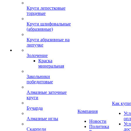
Круги лепестковые
торцевые
Круги шлифовальные
(абразивные)
Круги абразивные на
липучке
Золочение
Краска
минеральная
Закольники
победитовые
Алмазные заточные
круги
Как купи
Бучарда
Компания
Усл
Алмазные иглы
опл
Новости
Усл
Политика
Скарпели
дос