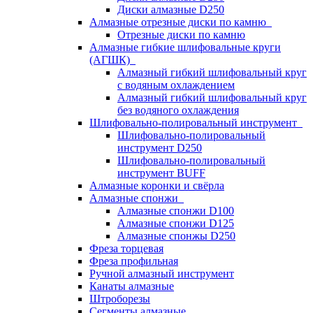
Диски алмазные D250
Алмазные отрезные диски по камню
Отрезные диски по камню
Алмазные гибкие шлифовальные круги
(АГШК)
Алмазный гибкий шлифовальный круг
с водяным охлаждением
Алмазный гибкий шлифовальный круг
без водяного охлаждения
Шлифовально-полировальный инструмент
Шлифовально-полировальный
инструмент D250
Шлифовально-полировальный
инструмент BUFF
Алмазные коронки и свёрла
Алмазные спонжи
Алмазные спонжи D100
Алмазные спонжи D125
Алмазные спонжы D250
Фреза торцевая
Фреза профильная
Ручной алмазный инструмент
Канаты алмазные
Штроборезы
Сегменты алмазные