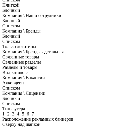
Плиткой
Блочный
Компания \ Наши сотрудники
Блочный
Списком
Компания \ Бренды
Блочный
Списком
Только логотипы
Компания \ Бренды - детальная
Связанные товары
Связанные разделы
Разделы и товары
Вид каталога
Компания \ Вакансии
Аккордеон
Списком
Компания \ Лицензии
Блочный
Списком
Тип футера
1
2
3
4
5
6
7
Расположение рекламных баннеров
Сверху над шапкой