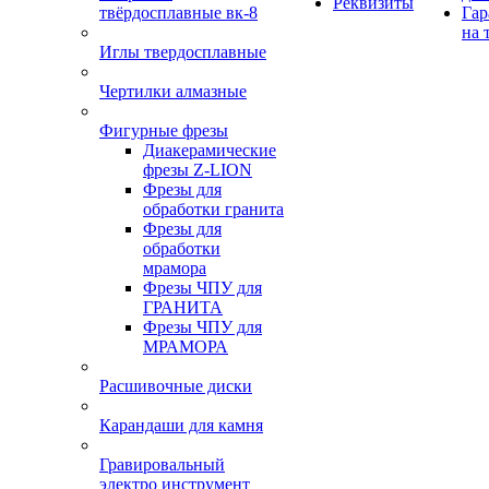
Реквизиты
твёрдосплавные вк-8
Гар
на 
Иглы твердосплавные
Чертилки алмазные
Фигурные фрезы
Диакерамические
фрезы Z-LION
Фрезы для
обработки гранита
Фрезы для
обработки
мрамора
Фрезы ЧПУ для
ГРАНИТА
Фрезы ЧПУ для
МРАМОРА
Расшивочные диски
Карандаши для камня
Гравировальный
электро инструмент