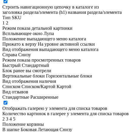
Строить навигационную цепочку в каталоге из
заголовка раздела/элемента (h1)
названия раздела/элемента
Тип SKU
1
2
Режим показа детальной картинки
Всплывающее окно
Лупа
Положение выпадающего меню каталога
Прижато к верху
На уровне активной ссылки
Вид отображения выпадающего меню каталога
Справа
Снизу
Режим показа просмотренных товаров
Быстрый
Стандартный
Блок ранее вы смотрели
Вертикальные блоки
Горизонтальные блоки
Вид отображения наличия
Списком
Списком/Картой
Картой
Вид отзывов
Стандартные
Расширенные
Отображать галерею у элемента для списка товаров
Количество картинок в галерее у элемента для списка товаров
2
3
4
5
Положение корзины
В шапке
Боковая
Летающая
Снизу