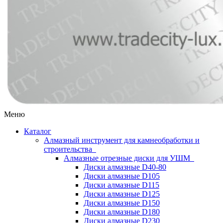
Меню
Каталог
Алмазный инструмент для камнеобработки и
строительства
Алмазные отрезные диски для УШМ
Диски алмазные D40-80
Диски алмазные D105
Диски алмазные D115
Диски алмазные D125
Диски алмазные D150
Диски алмазные D180
Диски алмазные D230