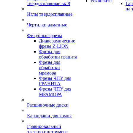
Реквизиты
твёрдосплавные вк-8
Гар
на 
Иглы твердосплавные
Чертилки алмазные
Фигурные фрезы
Диакерамические
фрезы Z-LION
Фрезы для
обработки гранита
Фрезы для
обработки
мрамора
Фрезы ЧПУ для
ГРАНИТА
Фрезы ЧПУ для
МРАМОРА
Расшивочные диски
Карандаши для камня
Гравировальный
электро инструмент