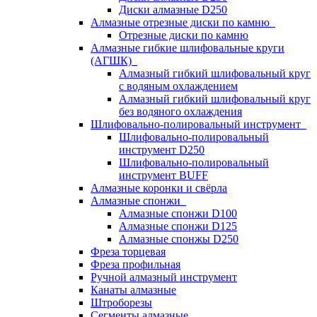
Диски алмазные D250
Алмазные отрезные диски по камню
Отрезные диски по камню
Алмазные гибкие шлифовальные круги
(АГШК)
Алмазный гибкий шлифовальный круг
с водяным охлаждением
Алмазный гибкий шлифовальный круг
без водяного охлаждения
Шлифовально-полировальный инструмент
Шлифовально-полировальный
инструмент D250
Шлифовально-полировальный
инструмент BUFF
Алмазные коронки и свёрла
Алмазные спонжи
Алмазные спонжи D100
Алмазные спонжи D125
Алмазные спонжы D250
Фреза торцевая
Фреза профильная
Ручной алмазный инструмент
Канаты алмазные
Штроборезы
Сегменты алмазные