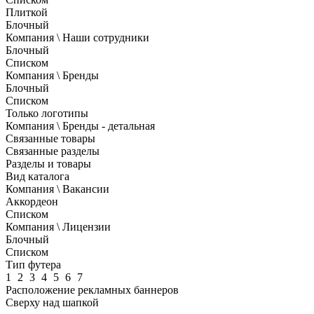
Плиткой
Блочный
Компания \ Наши сотрудники
Блочный
Списком
Компания \ Бренды
Блочный
Списком
Только логотипы
Компания \ Бренды - детальная
Связанные товары
Связанные разделы
Разделы и товары
Вид каталога
Компания \ Вакансии
Аккордеон
Списком
Компания \ Лицензии
Блочный
Списком
Тип футера
1
2
3
4
5
6
7
Расположение рекламных баннеров
Сверху над шапкой