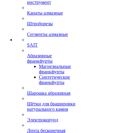
инструмент
Канаты алмазные
Штроборезы
Сегменты алмазные
SAIT
Абразивные
франкфурты
Магнезиальные
франкфурты
Синтетические
франкфурты
Шарошка абразивная
Щётки для брашировки
натурального камня
Электрокорунд
Лента бесконечная