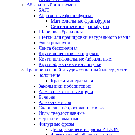
Абразивный инструмент
SAIT
Абразивные франкфурты
Магнезиальные франкфурты
Синтетические франкфурты
Шарошка абразивная
Щётки для брашировки натурального камня
Электрокорунд
Лента бесконечная
Круги лепестковые торцевые
Круги шлифовальные (абразивные)
Круги абразивные на липучке
Гравировальный и художественный инструмент
Золочение
Краска минеральная
Закольники победитовые
Алмазные заточные круги
Бучарда
Алмазные иглы
Скарпели твёрдосплавные вк-8
Иглы твердосплавные
Чертилки алмазные
Фигурные фрезы
Диакерамические фрезы Z-LION
Фрезы для обработки гранита