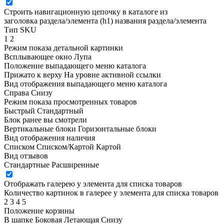
Строить навигационную цепочку в каталоге из
заголовка раздела/элемента (h1)
названия раздела/элемента
Тип SKU
1
2
Режим показа детальной картинки
Всплывающее окно
Лупа
Положение выпадающего меню каталога
Прижато к верху
На уровне активной ссылки
Вид отображения выпадающего меню каталога
Справа
Снизу
Режим показа просмотренных товаров
Быстрый
Стандартный
Блок ранее вы смотрели
Вертикальные блоки
Горизонтальные блоки
Вид отображения наличия
Списком
Списком/Картой
Картой
Вид отзывов
Стандартные
Расширенные
Отображать галерею у элемента для списка товаров
Количество картинок в галерее у элемента для списка товаров
2
3
4
5
Положение корзины
В шапке
Боковая
Летающая
Снизу