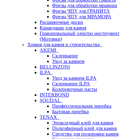
Фрезы для обработки мрамора
Фрезы ЧПУ для ГРАНИТА
Фрезы ЧПУ для МРАМОРА
Расшивочные диски
Карандаши для камня
Гравировальный электро инструмент
(Мотовки)
Химия для камня и строительства
AKEMI
Склеивание
Уход за камнем
BELLINZONI
ILPA
Уход за камнем ILPA
Склеивание ILPA
Колеровочные пасты
INTERBOND
SOUDAL
Профессиональная линейка
Бытовая линейка
TENAX
Эпоксидный клей для камня
Полиэфирный клей для камня
Средства для полировки камня