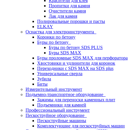
Красители для клея
Пропитки для камня
Очистители камня
Лак для камня
Полировальные порошки и пасты
ELKAY
Оснастка для электроинструмента
Коронки по бетону
Буры по бетону
Буры по бетону SDS PLUS
Буры SDS MAX
Буры проломные SDS MAX для перфоратора
Хвостовики и удлинители для коронок
Переходники с SDS MAX на SDS plus
Универсальные сверла
Зубила
Биты
Измерительный инструмент
Подъемно-транспортное оборудование
Зажимы для переноски каменных плит
Подъемники для камней
Профессиональный инструмент
Пескоструйное оборудование
Пескоструйные машины
Комплектующие для пескоструйных машин