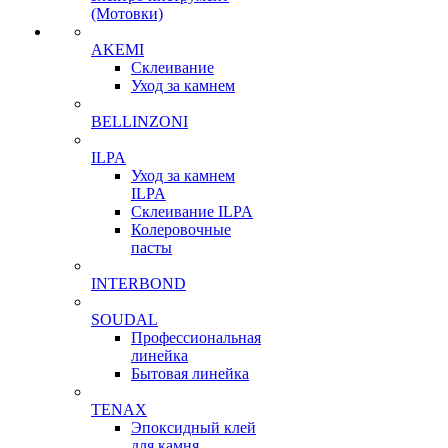
(Мотовки)
AKEMI
Склеивание
Уход за камнем
BELLINZONI
ILPA
Уход за камнем
ILPA
Склеивание ILPA
Колеровочные
пасты
INTERBOND
SOUDAL
Профессиональная
линейка
Бытовая линейка
TENAX
Эпоксидный клей
для камня