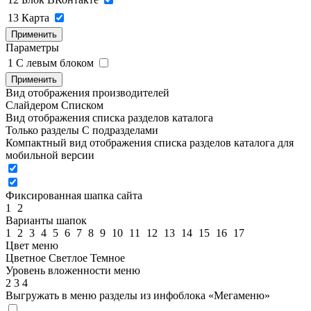
13
Карта
Применить
Параметры
1
C левым блоком
Применить
Вид отображения производителей
Слайдером
Списком
Вид отображения списка разделов каталога
Только разделы
С подразделами
Компактный вид отображения списка разделов каталога для
мобильной версии
Фиксированная шапка сайта
1
2
Варианты шапок
1
2
3
4
5
6
7
8
9
10
11
12
13
14
15
16
17
Цвет меню
Цветное
Светлое
Темное
Уровень вложенности меню
2
3
4
Выгружать в меню разделы из инфоблока «Мегаменю»