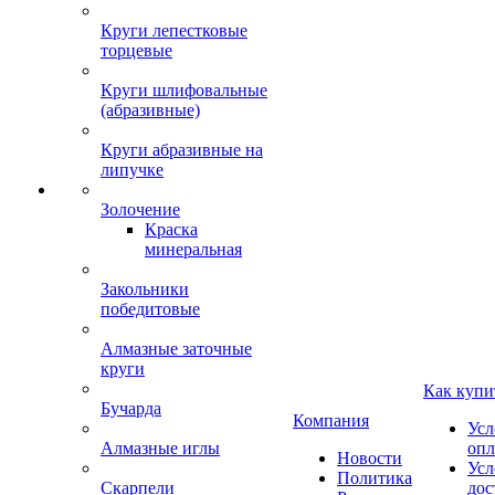
Круги лепестковые
торцевые
Круги шлифовальные
(абразивные)
Круги абразивные на
липучке
Золочение
Краска
минеральная
Закольники
победитовые
Алмазные заточные
круги
Как купи
Бучарда
Компания
Усл
Алмазные иглы
опл
Новости
Усл
Политика
Скарпели
дос