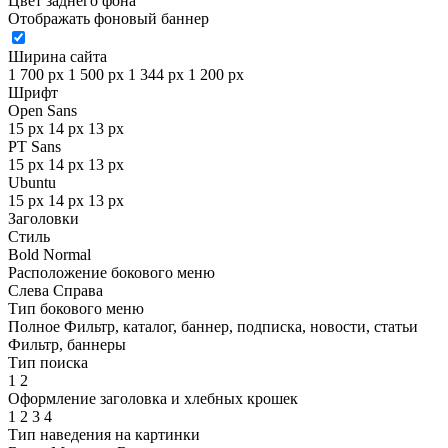
Цвет заднего фона
Отображать фоновый баннер
Ширина сайта
1 700 px
1 500 px
1 344 px
1 200 px
Шрифт
Open Sans
15 px
14 px
13 px
PT Sans
15 px
14 px
13 px
Ubuntu
15 px
14 px
13 px
Заголовки
Стиль
Bold
Normal
Расположение бокового меню
Слева
Справа
Тип бокового меню
Полное
Фильтр, каталог, баннер, подписка, новости, статьи
Фильтр, баннеры
Тип поиска
1
2
Оформление заголовка и хлебных крошек
1
2
3
4
Тип наведения на картинки