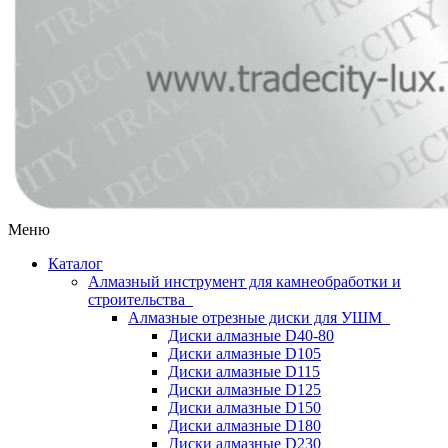
Меню
Каталог
Алмазный инструмент для камнеобработки и
строительства
Алмазные отрезные диски для УШМ
Диски алмазные D40-80
Диски алмазные D105
Диски алмазные D115
Диски алмазные D125
Диски алмазные D150
Диски алмазные D180
Диски алмазные D230