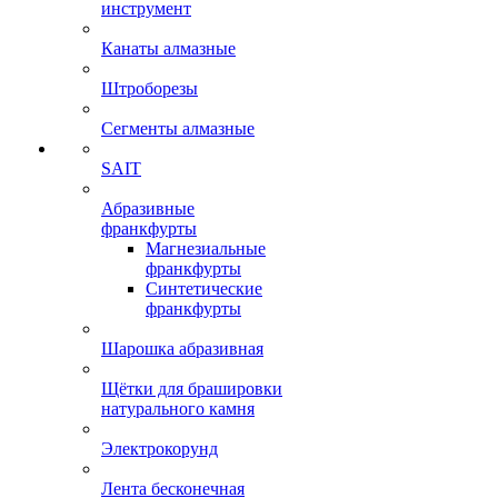
инструмент
Канаты алмазные
Штроборезы
Сегменты алмазные
SAIT
Абразивные
франкфурты
Магнезиальные
франкфурты
Синтетические
франкфурты
Шарошка абразивная
Щётки для брашировки
натурального камня
Электрокорунд
Лента бесконечная