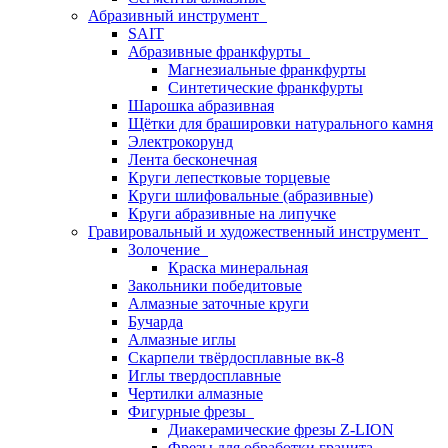
Абразивный инструмент
SAIT
Абразивные франкфурты
Магнезиальные франкфурты
Синтетические франкфурты
Шарошка абразивная
Щётки для брашировки натурального камня
Электрокорунд
Лента бесконечная
Круги лепестковые торцевые
Круги шлифовальные (абразивные)
Круги абразивные на липучке
Гравировальный и художественный инструмент
Золочение
Краска минеральная
Закольники победитовые
Алмазные заточные круги
Бучарда
Алмазные иглы
Скарпели твёрдосплавные вк-8
Иглы твердосплавные
Чертилки алмазные
Фигурные фрезы
Диакерамические фрезы Z-LION
Фрезы для обработки гранита