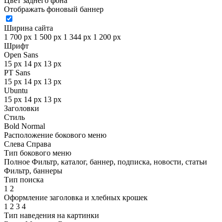
Цвет заднего фона
Отображать фоновый баннер
Ширина сайта
1 700 px
1 500 px
1 344 px
1 200 px
Шрифт
Open Sans
15 px
14 px
13 px
PT Sans
15 px
14 px
13 px
Ubuntu
15 px
14 px
13 px
Заголовки
Стиль
Bold
Normal
Расположение бокового меню
Слева
Справа
Тип бокового меню
Полное
Фильтр, каталог, баннер, подписка, новости, статьи
Фильтр, баннеры
Тип поиска
1
2
Оформление заголовка и хлебных крошек
1
2
3
4
Тип наведения на картинки