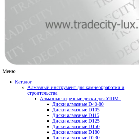
Меню
Каталог
Алмазный инструмент для камнеобработки и
строительства
Алмазные отрезные диски для УШМ
Диски алмазные D40-80
Диски алмазные D105
Диски алмазные D115
Диски алмазные D125
Диски алмазные D150
Диски алмазные D180
Диски алмазные D230