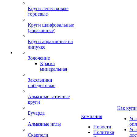
Круги лепестковые
торцевые
Круги шлифовальные
(абразивные)
Круги абразивные на
липучке
Золочение
Краска
минеральная
Закольники
победитовые
Алмазные заточные
круги
Как купи
Бучарда
Компания
Усл
Алмазные иглы
опл
Новости
Усл
Политика
Скарпели
дос