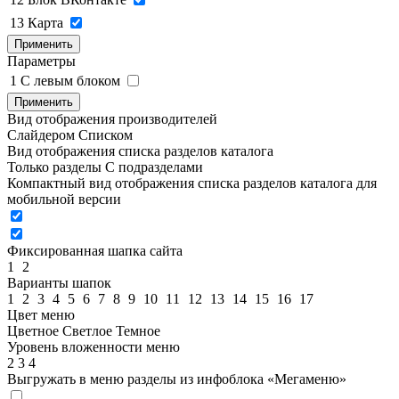
13
Карта
Применить
Параметры
1
C левым блоком
Применить
Вид отображения производителей
Слайдером
Списком
Вид отображения списка разделов каталога
Только разделы
С подразделами
Компактный вид отображения списка разделов каталога для
мобильной версии
Фиксированная шапка сайта
1
2
Варианты шапок
1
2
3
4
5
6
7
8
9
10
11
12
13
14
15
16
17
Цвет меню
Цветное
Светлое
Темное
Уровень вложенности меню
2
3
4
Выгружать в меню разделы из инфоблока «Мегаменю»