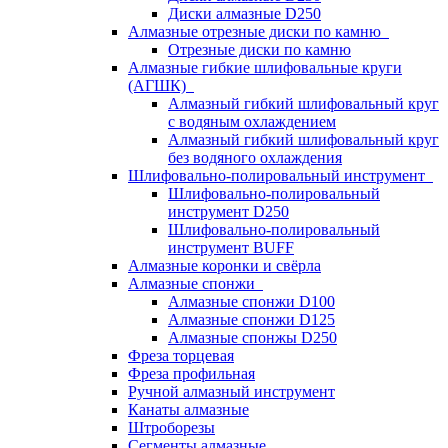
Диски алмазные D250
Алмазные отрезные диски по камню
Отрезные диски по камню
Алмазные гибкие шлифовальные круги
(АГШК)
Алмазный гибкий шлифовальный круг
с водяным охлаждением
Алмазный гибкий шлифовальный круг
без водяного охлаждения
Шлифовально-полировальный инструмент
Шлифовально-полировальный
инструмент D250
Шлифовально-полировальный
инструмент BUFF
Алмазные коронки и свёрла
Алмазные спонжи
Алмазные спонжи D100
Алмазные спонжи D125
Алмазные спонжы D250
Фреза торцевая
Фреза профильная
Ручной алмазный инструмент
Канаты алмазные
Штроборезы
Сегменты алмазные