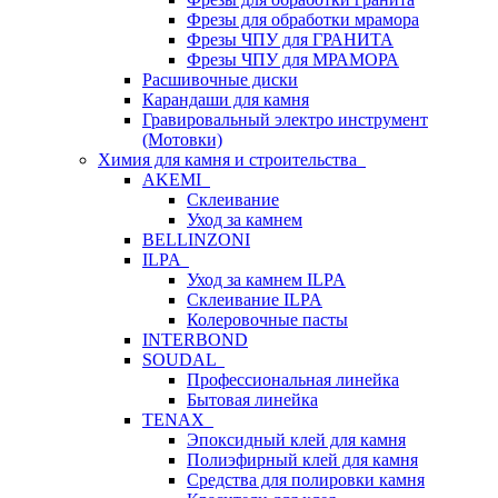
Фрезы для обработки мрамора
Фрезы ЧПУ для ГРАНИТА
Фрезы ЧПУ для МРАМОРА
Расшивочные диски
Карандаши для камня
Гравировальный электро инструмент
(Мотовки)
Химия для камня и строительства
AKEMI
Склеивание
Уход за камнем
BELLINZONI
ILPA
Уход за камнем ILPA
Склеивание ILPA
Колеровочные пасты
INTERBOND
SOUDAL
Профессиональная линейка
Бытовая линейка
TENAX
Эпоксидный клей для камня
Полиэфирный клей для камня
Средства для полировки камня