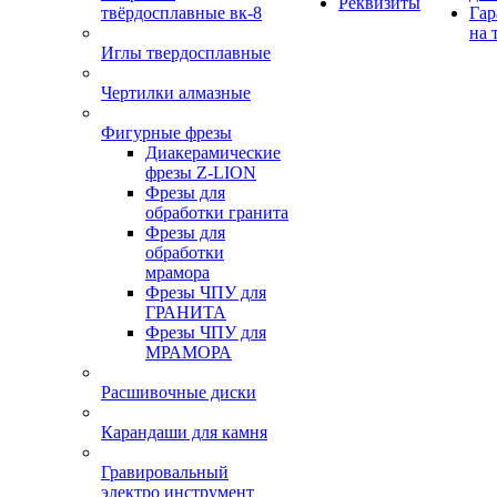
Реквизиты
твёрдосплавные вк-8
Гар
на 
Иглы твердосплавные
Чертилки алмазные
Фигурные фрезы
Диакерамические
фрезы Z-LION
Фрезы для
обработки гранита
Фрезы для
обработки
мрамора
Фрезы ЧПУ для
ГРАНИТА
Фрезы ЧПУ для
МРАМОРА
Расшивочные диски
Карандаши для камня
Гравировальный
электро инструмент