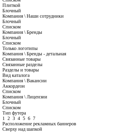
Плиткой
Блочный
Компания \ Наши сотрудники
Блочный
Списком
Компания \ Бренды
Блочный
Списком
Только логотипы
Компания \ Бренды - детальная
Связанные товары
Связанные разделы
Разделы и товары
Вид каталога
Компания \ Вакансии
Аккордеон
Списком
Компания \ Лицензии
Блочный
Списком
Тип футера
1
2
3
4
5
6
7
Расположение рекламных баннеров
Сверху над шапкой