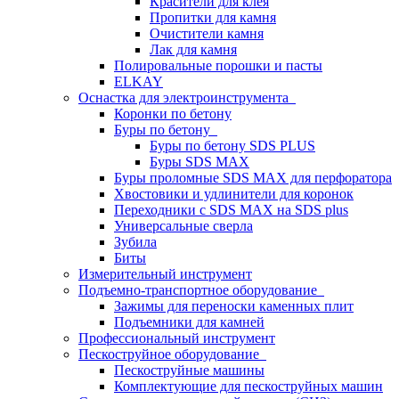
Красители для клея
Пропитки для камня
Очистители камня
Лак для камня
Полировальные порошки и пасты
ELKAY
Оснастка для электроинструмента
Коронки по бетону
Буры по бетону
Буры по бетону SDS PLUS
Буры SDS MAX
Буры проломные SDS MAX для перфоратора
Хвостовики и удлинители для коронок
Переходники с SDS MAX на SDS plus
Универсальные сверла
Зубила
Биты
Измерительный инструмент
Подъемно-транспортное оборудование
Зажимы для переноски каменных плит
Подъемники для камней
Профессиональный инструмент
Пескоструйное оборудование
Пескоструйные машины
Комплектующие для пескоструйных машин