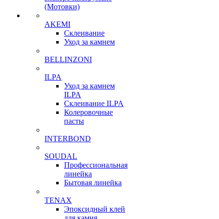
(Мотовки)
AKEMI
Склеивание
Уход за камнем
BELLINZONI
ILPA
Уход за камнем
ILPA
Склеивание ILPA
Колеровочные
пасты
INTERBOND
SOUDAL
Профессиональная
линейка
Бытовая линейка
TENAX
Эпоксидный клей
для камня