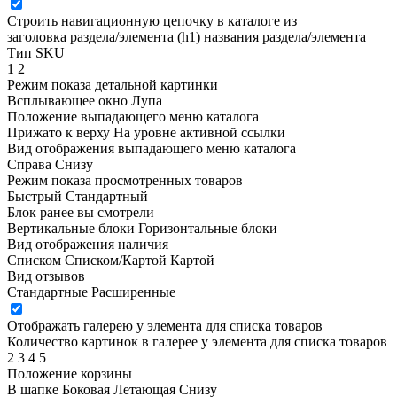
Строить навигационную цепочку в каталоге из
заголовка раздела/элемента (h1)
названия раздела/элемента
Тип SKU
1
2
Режим показа детальной картинки
Всплывающее окно
Лупа
Положение выпадающего меню каталога
Прижато к верху
На уровне активной ссылки
Вид отображения выпадающего меню каталога
Справа
Снизу
Режим показа просмотренных товаров
Быстрый
Стандартный
Блок ранее вы смотрели
Вертикальные блоки
Горизонтальные блоки
Вид отображения наличия
Списком
Списком/Картой
Картой
Вид отзывов
Стандартные
Расширенные
Отображать галерею у элемента для списка товаров
Количество картинок в галерее у элемента для списка товаров
2
3
4
5
Положение корзины
В шапке
Боковая
Летающая
Снизу