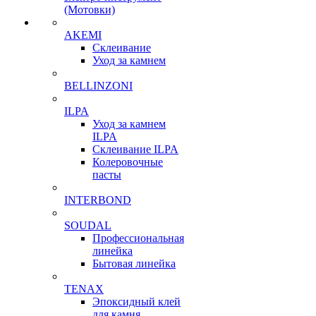
(Мотовки)
AKEMI
Склеивание
Уход за камнем
BELLINZONI
ILPA
Уход за камнем
ILPA
Склеивание ILPA
Колеровочные
пасты
INTERBOND
SOUDAL
Профессиональная
линейка
Бытовая линейка
TENAX
Эпоксидный клей
для камня