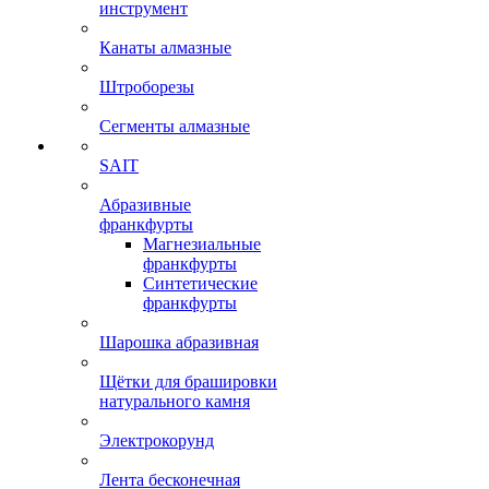
инструмент
Канаты алмазные
Штроборезы
Сегменты алмазные
SAIT
Абразивные
франкфурты
Магнезиальные
франкфурты
Синтетические
франкфурты
Шарошка абразивная
Щётки для брашировки
натурального камня
Электрокорунд
Лента бесконечная