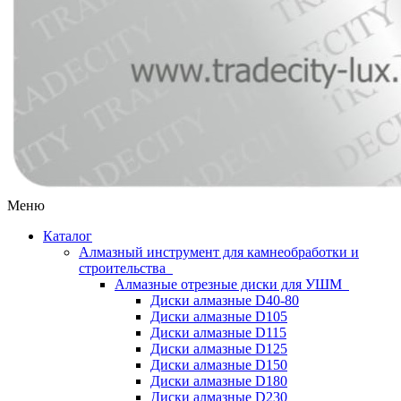
Меню
Каталог
Алмазный инструмент для камнеобработки и
строительства
Алмазные отрезные диски для УШМ
Диски алмазные D40-80
Диски алмазные D105
Диски алмазные D115
Диски алмазные D125
Диски алмазные D150
Диски алмазные D180
Диски алмазные D230