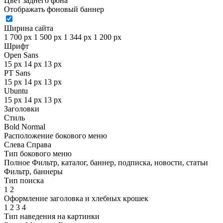
Цвет заднего фона
Отображать фоновый баннер
Ширина сайта
1 700 px
1 500 px
1 344 px
1 200 px
Шрифт
Open Sans
15 px
14 px
13 px
PT Sans
15 px
14 px
13 px
Ubuntu
15 px
14 px
13 px
Заголовки
Стиль
Bold
Normal
Расположение бокового меню
Слева
Справа
Тип бокового меню
Полное
Фильтр, каталог, баннер, подписка, новости, статьи
Фильтр, баннеры
Тип поиска
1
2
Оформление заголовка и хлебных крошек
1
2
3
4
Тип наведения на картинки