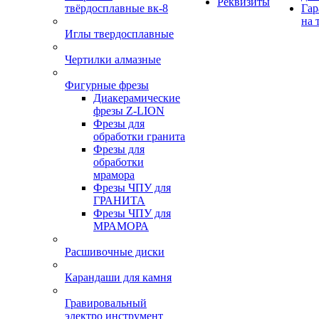
Реквизиты
твёрдосплавные вк-8
Гар
на 
Иглы твердосплавные
Чертилки алмазные
Фигурные фрезы
Диакерамические
фрезы Z-LION
Фрезы для
обработки гранита
Фрезы для
обработки
мрамора
Фрезы ЧПУ для
ГРАНИТА
Фрезы ЧПУ для
МРАМОРА
Расшивочные диски
Карандаши для камня
Гравировальный
электро инструмент