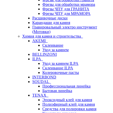
Фрезы для обработки мрамора
Фрезы ЧПУ для ГРАНИТА
Фрезы ЧПУ для МРАМОРА
Расшивочные диски
Карандаши для камня
Гравировальный электро инструмент
(Мотовки)
Химия для камня и строительства
AKEMI
Склеивание
Уход за камнем
BELLINZONI
ILPA
Уход за камнем ILPA
Склеивание ILPA
Колеровочные пасты
INTERBOND
SOUDAL
Профессиональная линейка
Бытовая линейка
TENAX
Эпоксидный клей для камня
Полиэфирный клей для камня
Средства для полировки камня