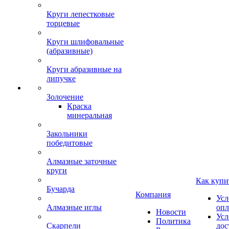
Круги лепестковые
торцевые
Круги шлифовальные
(абразивные)
Круги абразивные на
липучке
Золочение
Краска
минеральная
Закольники
победитовые
Алмазные заточные
круги
Как купи
Бучарда
Компания
Усл
Алмазные иглы
опл
Новости
Усл
Политика
Скарпели
дос