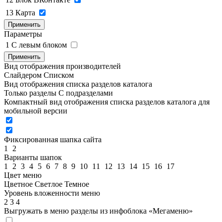
13
Карта
Применить
Параметры
1
C левым блоком
Применить
Вид отображения производителей
Слайдером
Списком
Вид отображения списка разделов каталога
Только разделы
С подразделами
Компактный вид отображения списка разделов каталога для
мобильной версии
Фиксированная шапка сайта
1
2
Варианты шапок
1
2
3
4
5
6
7
8
9
10
11
12
13
14
15
16
17
Цвет меню
Цветное
Светлое
Темное
Уровень вложенности меню
2
3
4
Выгружать в меню разделы из инфоблока «Мегаменю»