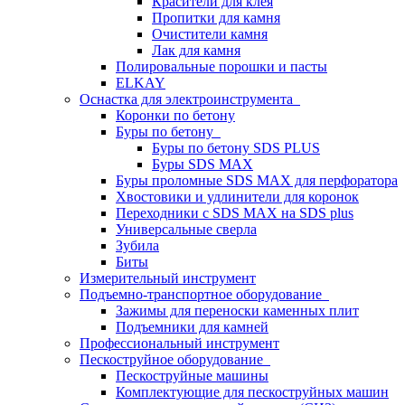
Красители для клея
Пропитки для камня
Очистители камня
Лак для камня
Полировальные порошки и пасты
ELKAY
Оснастка для электроинструмента
Коронки по бетону
Буры по бетону
Буры по бетону SDS PLUS
Буры SDS MAX
Буры проломные SDS MAX для перфоратора
Хвостовики и удлинители для коронок
Переходники с SDS MAX на SDS plus
Универсальные сверла
Зубила
Биты
Измерительный инструмент
Подъемно-транспортное оборудование
Зажимы для переноски каменных плит
Подъемники для камней
Профессиональный инструмент
Пескоструйное оборудование
Пескоструйные машины
Комплектующие для пескоструйных машин