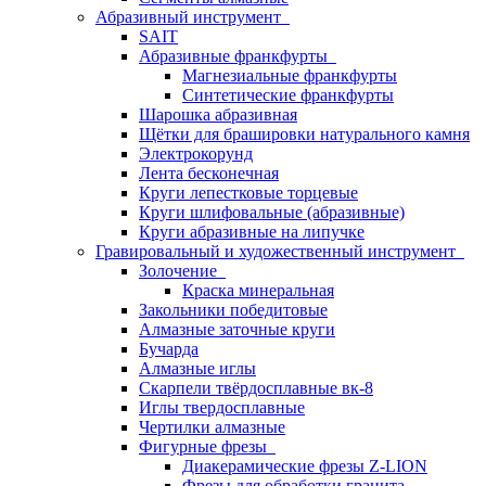
Абразивный инструмент
SAIT
Абразивные франкфурты
Магнезиальные франкфурты
Синтетические франкфурты
Шарошка абразивная
Щётки для брашировки натурального камня
Электрокорунд
Лента бесконечная
Круги лепестковые торцевые
Круги шлифовальные (абразивные)
Круги абразивные на липучке
Гравировальный и художественный инструмент
Золочение
Краска минеральная
Закольники победитовые
Алмазные заточные круги
Бучарда
Алмазные иглы
Скарпели твёрдосплавные вк-8
Иглы твердосплавные
Чертилки алмазные
Фигурные фрезы
Диакерамические фрезы Z-LION
Фрезы для обработки гранита