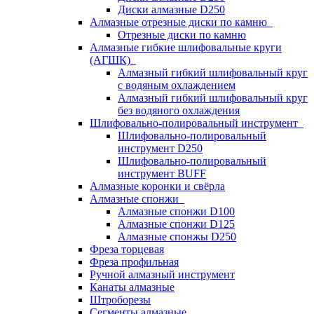
Диски алмазные D250
Алмазные отрезные диски по камню
Отрезные диски по камню
Алмазные гибкие шлифовальные круги
(АГШК)
Алмазный гибкий шлифовальный круг
с водяным охлаждением
Алмазный гибкий шлифовальный круг
без водяного охлаждения
Шлифовально-полировальный инструмент
Шлифовально-полировальный
инструмент D250
Шлифовально-полировальный
инструмент BUFF
Алмазные коронки и свёрла
Алмазные спонжи
Алмазные спонжи D100
Алмазные спонжи D125
Алмазные спонжы D250
Фреза торцевая
Фреза профильная
Ручной алмазный инструмент
Канаты алмазные
Штроборезы
Сегменты алмазные