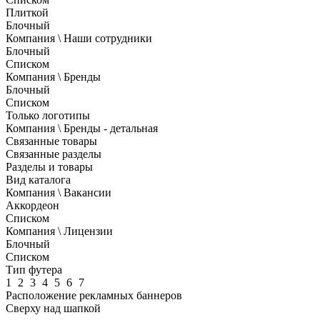
Плиткой
Блочный
Компания \ Наши сотрудники
Блочный
Списком
Компания \ Бренды
Блочный
Списком
Только логотипы
Компания \ Бренды - детальная
Связанные товары
Связанные разделы
Разделы и товары
Вид каталога
Компания \ Вакансии
Аккордеон
Списком
Компания \ Лицензии
Блочный
Списком
Тип футера
1
2
3
4
5
6
7
Расположение рекламных баннеров
Сверху над шапкой