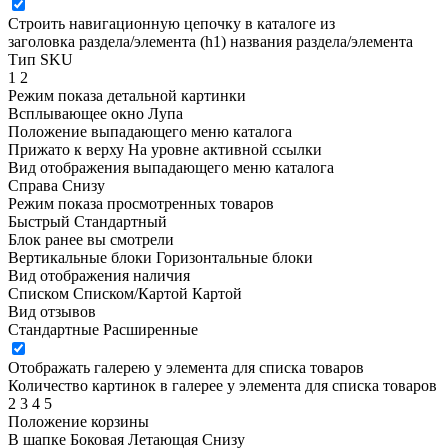
Строить навигационную цепочку в каталоге из
заголовка раздела/элемента (h1)
названия раздела/элемента
Тип SKU
1
2
Режим показа детальной картинки
Всплывающее окно
Лупа
Положение выпадающего меню каталога
Прижато к верху
На уровне активной ссылки
Вид отображения выпадающего меню каталога
Справа
Снизу
Режим показа просмотренных товаров
Быстрый
Стандартный
Блок ранее вы смотрели
Вертикальные блоки
Горизонтальные блоки
Вид отображения наличия
Списком
Списком/Картой
Картой
Вид отзывов
Стандартные
Расширенные
Отображать галерею у элемента для списка товаров
Количество картинок в галерее у элемента для списка товаров
2
3
4
5
Положение корзины
В шапке
Боковая
Летающая
Снизу