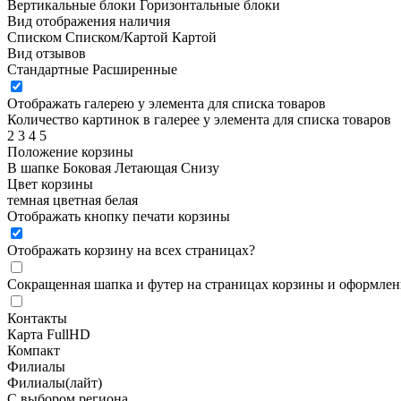
Вертикальные блоки
Горизонтальные блоки
Вид отображения наличия
Списком
Списком/Картой
Картой
Вид отзывов
Стандартные
Расширенные
Отображать галерею у элемента для списка товаров
Количество картинок в галерее у элемента для списка товаров
2
3
4
5
Положение корзины
В шапке
Боковая
Летающая
Снизу
Цвет корзины
темная
цветная
белая
Отображать кнопку печати корзины
Отображать корзину на всех страницах
?
Сокращенная шапка и футер на страницах корзины и оформлени
Контакты
Карта FullHD
Компакт
Филиалы
Филиалы(лайт)
С выбором региона