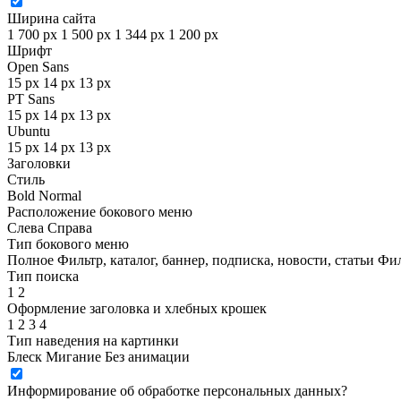
Ширина сайта
1 700 px
1 500 px
1 344 px
1 200 px
Шрифт
Open Sans
15 px
14 px
13 px
PT Sans
15 px
14 px
13 px
Ubuntu
15 px
14 px
13 px
Заголовки
Стиль
Bold
Normal
Расположение бокового меню
Слева
Справа
Тип бокового меню
Полное
Фильтр, каталог, баннер, подписка, новости, статьи
Фил
Тип поиска
1
2
Оформление заголовка и хлебных крошек
1
2
3
4
Тип наведения на картинки
Блеск
Мигание
Без анимации
Информирование об обработке персональных данных
?