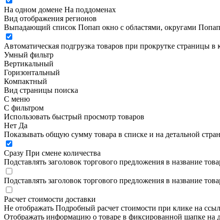
На одном домене
На поддоменах
Вид отображения регионов
Выпадающий список
Попап окно c областями, округами
Попап
Автоматическая подгрузка товаров при прокрутке страницы в 
Умный фильтр
Вертикальный
Горизонтальный
Компактный
Вид страницы поиска
С меню
С фильтром
Использовать быстрый просмотр товаров
Нет
Да
Показывать общую сумму товара в списке и на детальной стра
Сразу
При смене количества
Подставлять заголовок торгового предложения в название това
Подставлять заголовок торгового предложения в название това
Расчет стоимости доставки
Не отображать
Подробный расчет стоимости при клике на ссы
Отображать информацию о товаре в фиксированной шапке на д