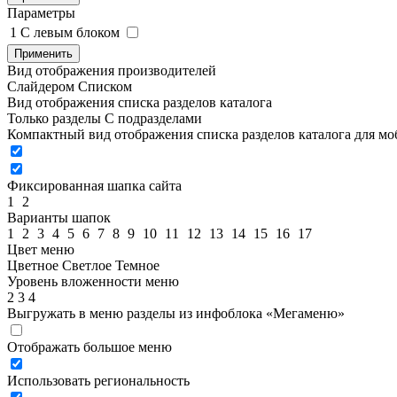
Параметры
1
C левым блоком
Применить
Вид отображения производителей
Слайдером
Списком
Вид отображения списка разделов каталога
Только разделы
С подразделами
Компактный вид отображения списка разделов каталога для м
Фиксированная шапка сайта
1
2
Варианты шапок
1
2
3
4
5
6
7
8
9
10
11
12
13
14
15
16
17
Цвет меню
Цветное
Светлое
Темное
Уровень вложенности меню
2
3
4
Выгружать в меню разделы из инфоблока «Мегаменю»
Отображать большое меню
Использовать региональность