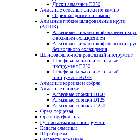
Диски алмазные D250
Алмазные отрезные диски по камню
Отрезные диски по камню
Алмазные гибкие шлифовальные круги
(АГШК)
Алмазный гибкий шлифовальный круг
с водяным охлаждением
Алмазный гибкий шлифовальный круг
без водяного охлаждения
Шлифовально-полировальный инструмент
Шлифовально-полировальный
инструмент D250
Шлифовально-полировальный
инструмент BUFF
Алмазные коронки и свёрла
Алмазные спонжи
Алмазные спонжи D100
Алмазные спонжи D125
Алмазные спонжы D250
Фреза торцевая
Фреза профильная
Ручной алмазный инструмент
Канаты алмазные
Штроборезы
Сегменты алмазные