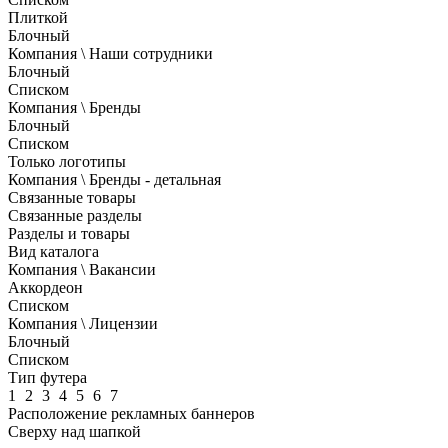
Плиткой
Блочный
Компания \ Наши сотрудники
Блочный
Списком
Компания \ Бренды
Блочный
Списком
Только логотипы
Компания \ Бренды - детальная
Связанные товары
Связанные разделы
Разделы и товары
Вид каталога
Компания \ Вакансии
Аккордеон
Списком
Компания \ Лицензии
Блочный
Списком
Тип футера
1
2
3
4
5
6
7
Расположение рекламных баннеров
Сверху над шапкой