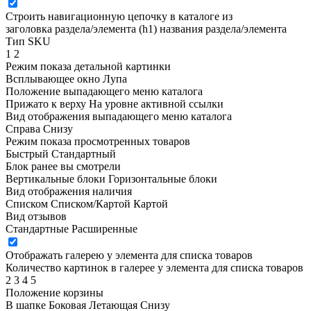
Строить навигационную цепочку в каталоге из
заголовка раздела/элемента (h1)
названия раздела/элемента
Тип SKU
1
2
Режим показа детальной картинки
Всплывающее окно
Лупа
Положение выпадающего меню каталога
Прижато к верху
На уровне активной ссылки
Вид отображения выпадающего меню каталога
Справа
Снизу
Режим показа просмотренных товаров
Быстрый
Стандартный
Блок ранее вы смотрели
Вертикальные блоки
Горизонтальные блоки
Вид отображения наличия
Списком
Списком/Картой
Картой
Вид отзывов
Стандартные
Расширенные
Отображать галерею у элемента для списка товаров
Количество картинок в галерее у элемента для списка товаров
2
3
4
5
Положение корзины
В шапке
Боковая
Летающая
Снизу