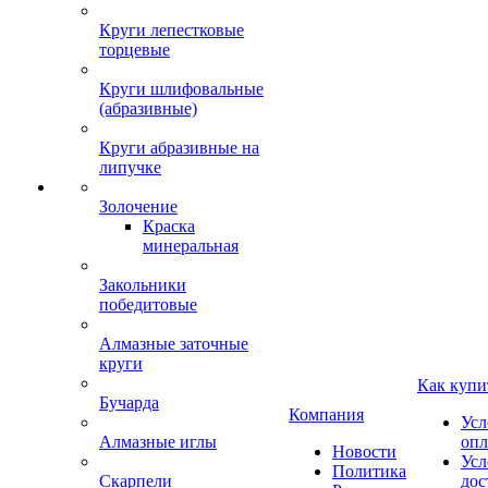
Круги лепестковые
торцевые
Круги шлифовальные
(абразивные)
Круги абразивные на
липучке
Золочение
Краска
минеральная
Закольники
победитовые
Алмазные заточные
круги
Как купи
Бучарда
Компания
Усл
Алмазные иглы
опл
Новости
Усл
Политика
Скарпели
дос