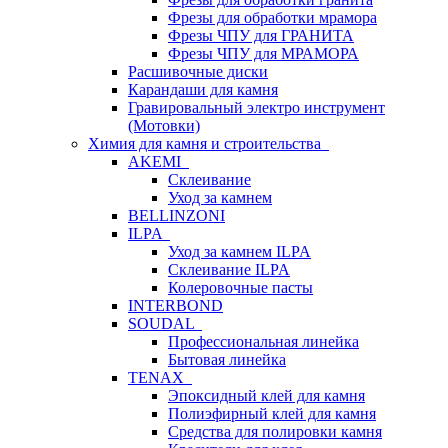
Фрезы для обработки мрамора
Фрезы ЧПУ для ГРАНИТА
Фрезы ЧПУ для МРАМОРА
Расшивочные диски
Карандаши для камня
Гравировальный электро инструмент
(Мотовки)
Химия для камня и строительства
AKEMI
Склеивание
Уход за камнем
BELLINZONI
ILPA
Уход за камнем ILPA
Склеивание ILPA
Колеровочные пасты
INTERBOND
SOUDAL
Профессиональная линейка
Бытовая линейка
TENAX
Эпоксидный клей для камня
Полиэфирный клей для камня
Средства для полировки камня