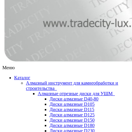
Меню
Каталог
Алмазный инструмент для камнеобработки и
строительства
Алмазные отрезные диски для УШМ
Диски алмазные D40-80
Диски алмазные D105
Диски алмазные D115
Диски алмазные D125
Диски алмазные D150
Диски алмазные D180
Диски алмазные D230