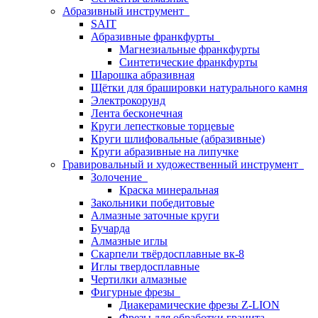
Абразивный инструмент
SAIT
Абразивные франкфурты
Магнезиальные франкфурты
Синтетические франкфурты
Шарошка абразивная
Щётки для брашировки натурального камня
Электрокорунд
Лента бесконечная
Круги лепестковые торцевые
Круги шлифовальные (абразивные)
Круги абразивные на липучке
Гравировальный и художественный инструмент
Золочение
Краска минеральная
Закольники победитовые
Алмазные заточные круги
Бучарда
Алмазные иглы
Скарпели твёрдосплавные вк-8
Иглы твердосплавные
Чертилки алмазные
Фигурные фрезы
Диакерамические фрезы Z-LION
Фрезы для обработки гранита