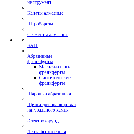
инструмент
Канаты алмазные
Штроборезы
Сегменты алмазные
SAIT
Абразивные
франкфурты
Магнезиальные
франкфурты
Синтетические
франкфурты
Шарошка абразивная
Щётки для брашировки
натурального камня
Электрокорунд
Лента бесконечная