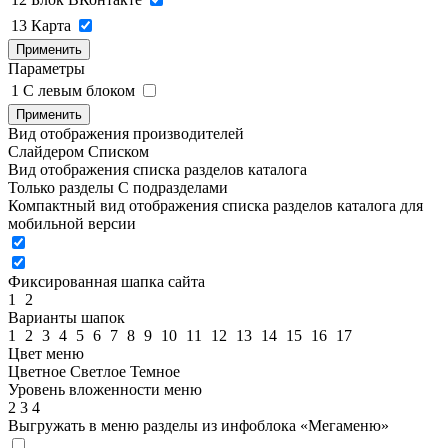
13
Карта
Применить
Параметры
1
C левым блоком
Применить
Вид отображения производителей
Слайдером
Списком
Вид отображения списка разделов каталога
Только разделы
С подразделами
Компактный вид отображения списка разделов каталога для
мобильной версии
Фиксированная шапка сайта
1
2
Варианты шапок
1
2
3
4
5
6
7
8
9
10
11
12
13
14
15
16
17
Цвет меню
Цветное
Светлое
Темное
Уровень вложенности меню
2
3
4
Выгружать в меню разделы из инфоблока «Мегаменю»