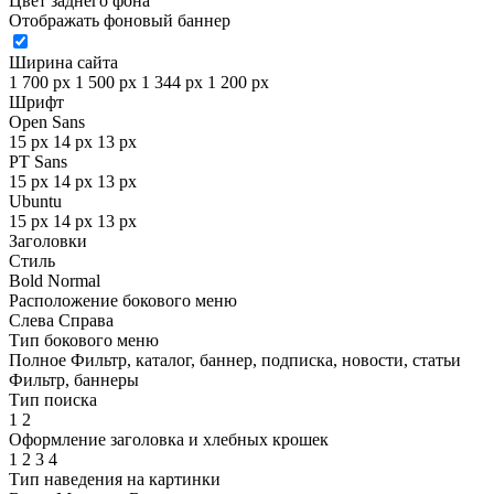
Цвет заднего фона
Отображать фоновый баннер
Ширина сайта
1 700 px
1 500 px
1 344 px
1 200 px
Шрифт
Open Sans
15 px
14 px
13 px
PT Sans
15 px
14 px
13 px
Ubuntu
15 px
14 px
13 px
Заголовки
Стиль
Bold
Normal
Расположение бокового меню
Слева
Справа
Тип бокового меню
Полное
Фильтр, каталог, баннер, подписка, новости, статьи
Фильтр, баннеры
Тип поиска
1
2
Оформление заголовка и хлебных крошек
1
2
3
4
Тип наведения на картинки