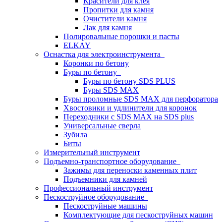
Красители для клея
Пропитки для камня
Очистители камня
Лак для камня
Полировальные порошки и пасты
ELKAY
Оснастка для электроинструмента
Коронки по бетону
Буры по бетону
Буры по бетону SDS PLUS
Буры SDS MAX
Буры проломные SDS MAX для перфоратора
Хвостовики и удлинители для коронок
Переходники с SDS MAX на SDS plus
Универсальные сверла
Зубила
Биты
Измерительный инструмент
Подъемно-транспортное оборудование
Зажимы для переноски каменных плит
Подъемники для камней
Профессиональный инструмент
Пескоструйное оборудование
Пескоструйные машины
Комплектующие для пескоструйных машин