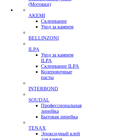
(Мотовки)
AKEMI
Склеивание
Уход за камнем
BELLINZONI
ILPA
Уход за камнем
ILPA
Склеивание ILPA
Колеровочные
пасты
INTERBOND
SOUDAL
Профессиональная
линейка
Бытовая линейка
TENAX
Эпоксидный клей
для камня