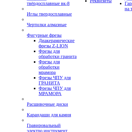
Реквизиты
твёрдосплавные вк-8
Гар
на 
Иглы твердосплавные
Чертилки алмазные
Фигурные фрезы
Диакерамические
фрезы Z-LION
Фрезы для
обработки гранита
Фрезы для
обработки
мрамора
Фрезы ЧПУ для
ГРАНИТА
Фрезы ЧПУ для
МРАМОРА
Расшивочные диски
Карандаши для камня
Гравировальный
электро инструмент