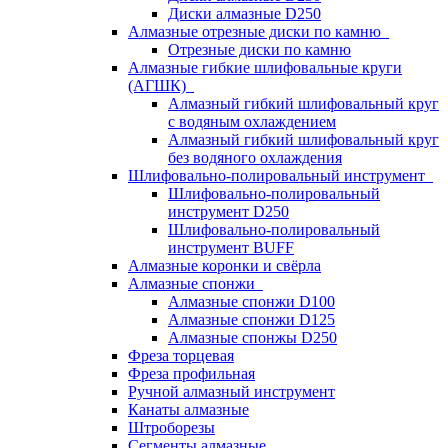
Диски алмазные D250
Алмазные отрезные диски по камню
Отрезные диски по камню
Алмазные гибкие шлифовальные круги
(АГШК)
Алмазный гибкий шлифовальный круг
с водяным охлаждением
Алмазный гибкий шлифовальный круг
без водяного охлаждения
Шлифовально-полировальный инструмент
Шлифовально-полировальный
инструмент D250
Шлифовально-полировальный
инструмент BUFF
Алмазные коронки и свёрла
Алмазные спонжи
Алмазные спонжи D100
Алмазные спонжи D125
Алмазные спонжы D250
Фреза торцевая
Фреза профильная
Ручной алмазный инструмент
Канаты алмазные
Штроборезы
Сегменты алмазные