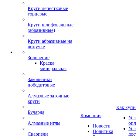
Круги лепестковые
торцевые
Круги шлифовальные
(абразивные)
Круги абразивные на
липучке
Золочение
Краска
минеральная
Закольники
победитовые
Алмазные заточные
круги
Как купи
Бучарда
Компания
Усл
Алмазные иглы
опл
Новости
Усл
Политика
Скарпели
дос