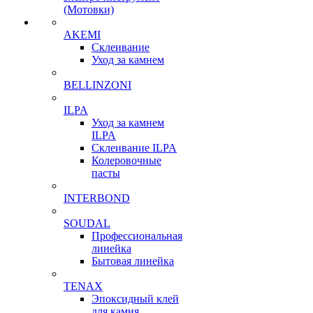
(Мотовки)
AKEMI
Склеивание
Уход за камнем
BELLINZONI
ILPA
Уход за камнем
ILPA
Склеивание ILPA
Колеровочные
пасты
INTERBOND
SOUDAL
Профессиональная
линейка
Бытовая линейка
TENAX
Эпоксидный клей
для камня