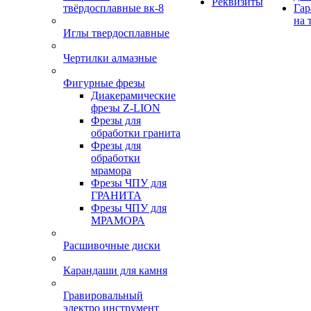
Реквизиты
твёрдосплавные вк-8
Гар
на 
Иглы твердосплавные
Чертилки алмазные
Фигурные фрезы
Диакерамические
фрезы Z-LION
Фрезы для
обработки гранита
Фрезы для
обработки
мрамора
Фрезы ЧПУ для
ГРАНИТА
Фрезы ЧПУ для
МРАМОРА
Расшивочные диски
Карандаши для камня
Гравировальный
электро инструмент