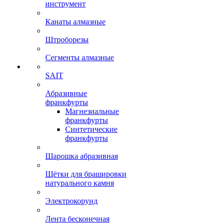
инструмент
Канаты алмазные
Штроборезы
Сегменты алмазные
SAIT
Абразивные
франкфурты
Магнезиальные
франкфурты
Синтетические
франкфурты
Шарошка абразивная
Щётки для брашировки
натурального камня
Электрокорунд
Лента бесконечная