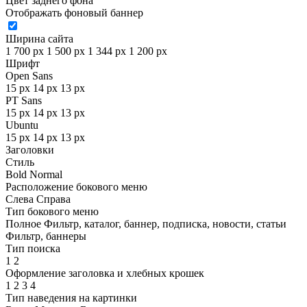
Цвет заднего фона
Отображать фоновый баннер
Ширина сайта
1 700 px
1 500 px
1 344 px
1 200 px
Шрифт
Open Sans
15 px
14 px
13 px
PT Sans
15 px
14 px
13 px
Ubuntu
15 px
14 px
13 px
Заголовки
Стиль
Bold
Normal
Расположение бокового меню
Слева
Справа
Тип бокового меню
Полное
Фильтр, каталог, баннер, подписка, новости, статьи
Фильтр, баннеры
Тип поиска
1
2
Оформление заголовка и хлебных крошек
1
2
3
4
Тип наведения на картинки