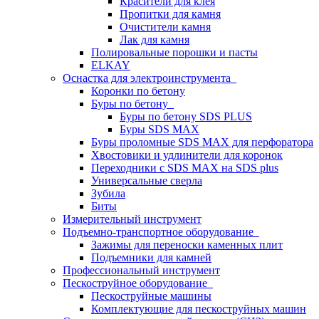
Красители для клея
Пропитки для камня
Очистители камня
Лак для камня
Полировальные порошки и пасты
ELKAY
Оснастка для электроинструмента
Коронки по бетону
Буры по бетону
Буры по бетону SDS PLUS
Буры SDS MAX
Буры проломные SDS MAX для перфоратора
Хвостовики и удлинители для коронок
Переходники с SDS MAX на SDS plus
Универсальные сверла
Зубила
Биты
Измерительный инструмент
Подъемно-транспортное оборудование
Зажимы для переноски каменных плит
Подъемники для камней
Профессиональный инструмент
Пескоструйное оборудование
Пескоструйные машины
Комплектующие для пескоструйных машин