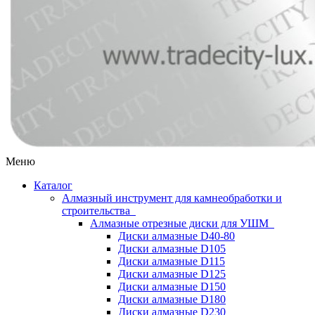
Меню
Каталог
Алмазный инструмент для камнеобработки и
строительства
Алмазные отрезные диски для УШМ
Диски алмазные D40-80
Диски алмазные D105
Диски алмазные D115
Диски алмазные D125
Диски алмазные D150
Диски алмазные D180
Диски алмазные D230