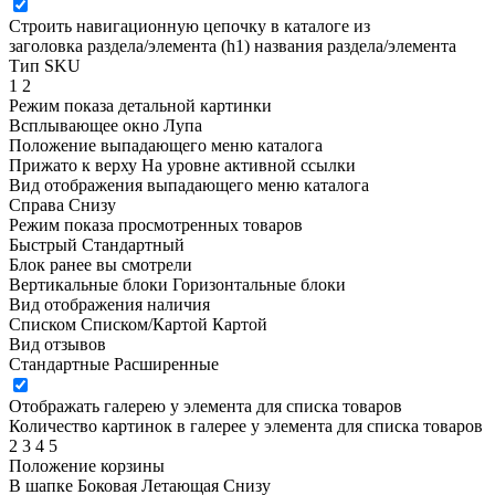
Строить навигационную цепочку в каталоге из
заголовка раздела/элемента (h1)
названия раздела/элемента
Тип SKU
1
2
Режим показа детальной картинки
Всплывающее окно
Лупа
Положение выпадающего меню каталога
Прижато к верху
На уровне активной ссылки
Вид отображения выпадающего меню каталога
Справа
Снизу
Режим показа просмотренных товаров
Быстрый
Стандартный
Блок ранее вы смотрели
Вертикальные блоки
Горизонтальные блоки
Вид отображения наличия
Списком
Списком/Картой
Картой
Вид отзывов
Стандартные
Расширенные
Отображать галерею у элемента для списка товаров
Количество картинок в галерее у элемента для списка товаров
2
3
4
5
Положение корзины
В шапке
Боковая
Летающая
Снизу