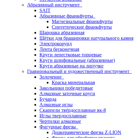
Абразивный инструмент
SAIT
Абразивные франкфурты
Магнезиальные франкфурты
Синтетические франкфурты
Шарошка абразивная
Щётки для брашировки натурального камня
Электрокорунд
Лента бесконечная
Круги лепестковые торцевые
Круги шлифовальные (абразивные)
Круги абразивные на липучке
Гравировальный и художественный инструмент
Золочение
Краска минеральная
Закольники победитовые
Алмазные заточные круги
Бучарда
Алмазные иглы
Скарпели твёрдосплавные вк-8
Иглы твердосплавные
Чертилки алмазные
Фигурные фрезы
Диакерамические фрезы Z-LION
Фрезы для обработки гранита