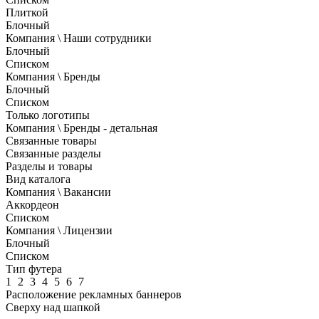
Плиткой
Блочный
Компания \ Наши сотрудники
Блочный
Списком
Компания \ Бренды
Блочный
Списком
Только логотипы
Компания \ Бренды - детальная
Связанные товары
Связанные разделы
Разделы и товары
Вид каталога
Компания \ Вакансии
Аккордеон
Списком
Компания \ Лицензии
Блочный
Списком
Тип футера
1
2
3
4
5
6
7
Расположение рекламных баннеров
Сверху над шапкой