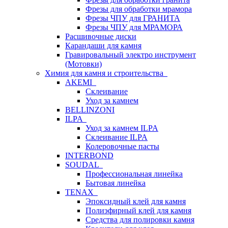
Фрезы для обработки мрамора
Фрезы ЧПУ для ГРАНИТА
Фрезы ЧПУ для МРАМОРА
Расшивочные диски
Карандаши для камня
Гравировальный электро инструмент
(Мотовки)
Химия для камня и строительства
AKEMI
Склеивание
Уход за камнем
BELLINZONI
ILPA
Уход за камнем ILPA
Склеивание ILPA
Колеровочные пасты
INTERBOND
SOUDAL
Профессиональная линейка
Бытовая линейка
TENAX
Эпоксидный клей для камня
Полиэфирный клей для камня
Средства для полировки камня