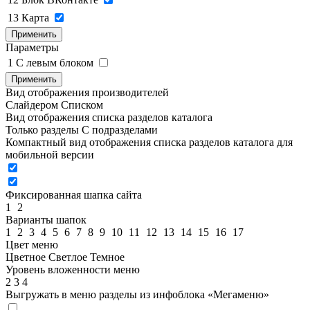
13
Карта
Применить
Параметры
1
C левым блоком
Применить
Вид отображения производителей
Слайдером
Списком
Вид отображения списка разделов каталога
Только разделы
С подразделами
Компактный вид отображения списка разделов каталога для
мобильной версии
Фиксированная шапка сайта
1
2
Варианты шапок
1
2
3
4
5
6
7
8
9
10
11
12
13
14
15
16
17
Цвет меню
Цветное
Светлое
Темное
Уровень вложенности меню
2
3
4
Выгружать в меню разделы из инфоблока «Мегаменю»