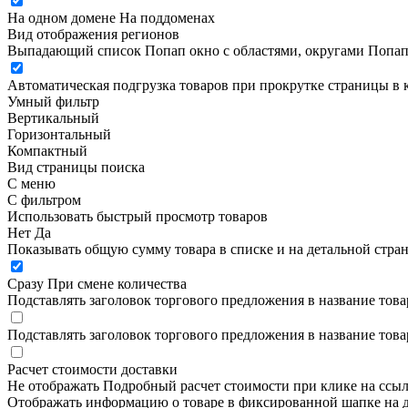
На одном домене
На поддоменах
Вид отображения регионов
Выпадающий список
Попап окно c областями, округами
Попап
Автоматическая подгрузка товаров при прокрутке страницы в 
Умный фильтр
Вертикальный
Горизонтальный
Компактный
Вид страницы поиска
С меню
С фильтром
Использовать быстрый просмотр товаров
Нет
Да
Показывать общую сумму товара в списке и на детальной стра
Сразу
При смене количества
Подставлять заголовок торгового предложения в название това
Подставлять заголовок торгового предложения в название това
Расчет стоимости доставки
Не отображать
Подробный расчет стоимости при клике на ссы
Отображать информацию о товаре в фиксированной шапке на д