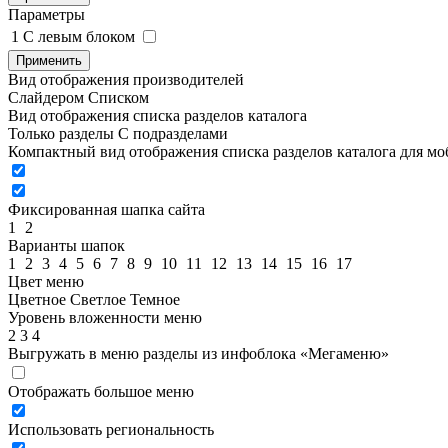
Параметры
1
C левым блоком
Применить
Вид отображения производителей
Слайдером
Списком
Вид отображения списка разделов каталога
Только разделы
С подразделами
Компактный вид отображения списка разделов каталога для м
Фиксированная шапка сайта
1
2
Варианты шапок
1
2
3
4
5
6
7
8
9
10
11
12
13
14
15
16
17
Цвет меню
Цветное
Светлое
Темное
Уровень вложенности меню
2
3
4
Выгружать в меню разделы из инфоблока «Мегаменю»
Отображать большое меню
Использовать региональность