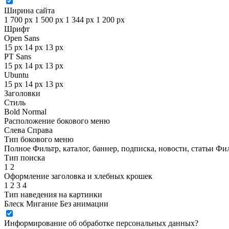
Ширина сайта
1 700 px
1 500 px
1 344 px
1 200 px
Шрифт
Open Sans
15 px
14 px
13 px
PT Sans
15 px
14 px
13 px
Ubuntu
15 px
14 px
13 px
Заголовки
Стиль
Bold
Normal
Расположение бокового меню
Слева
Справа
Тип бокового меню
Полное
Фильтр, каталог, баннер, подписка, новости, статьи
Фил
Тип поиска
1
2
Оформление заголовка и хлебных крошек
1
2
3
4
Тип наведения на картинки
Блеск
Мигание
Без анимации
Информирование об обработке персональных данных
?