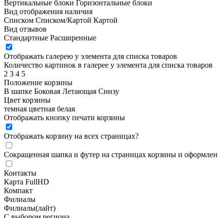
Вертикальные блоки
Горизонтальные блоки
Вид отображения наличия
Списком
Списком/Картой
Картой
Вид отзывов
Стандартные
Расширенные
Отображать галерею у элемента для списка товаров
Количество картинок в галерее у элемента для списка товаров
2
3
4
5
Положение корзины
В шапке
Боковая
Летающая
Снизу
Цвет корзины
темная
цветная
белая
Отображать кнопку печати корзины
Отображать корзину на всех страницах
?
Сокращенная шапка и футер на страницах корзины и оформлени
Контакты
Карта FullHD
Компакт
Филиалы
Филиалы(лайт)
С выбором региона