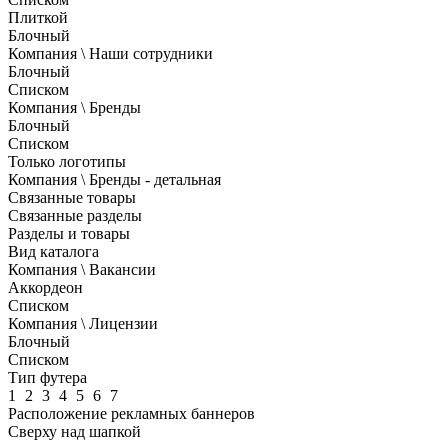
Плиткой
Блочный
Компания \ Наши сотрудники
Блочный
Списком
Компания \ Бренды
Блочный
Списком
Только логотипы
Компания \ Бренды - детальная
Связанные товары
Связанные разделы
Разделы и товары
Вид каталога
Компания \ Вакансии
Аккордеон
Списком
Компания \ Лицензии
Блочный
Списком
Тип футера
1
2
3
4
5
6
7
Расположение рекламных баннеров
Сверху над шапкой