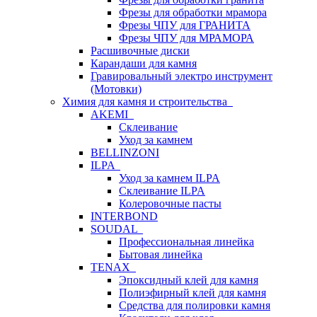
Фрезы для обработки мрамора
Фрезы ЧПУ для ГРАНИТА
Фрезы ЧПУ для МРАМОРА
Расшивочные диски
Карандаши для камня
Гравировальный электро инструмент
(Мотовки)
Химия для камня и строительства
AKEMI
Склеивание
Уход за камнем
BELLINZONI
ILPA
Уход за камнем ILPA
Склеивание ILPA
Колеровочные пасты
INTERBOND
SOUDAL
Профессиональная линейка
Бытовая линейка
TENAX
Эпоксидный клей для камня
Полиэфирный клей для камня
Средства для полировки камня