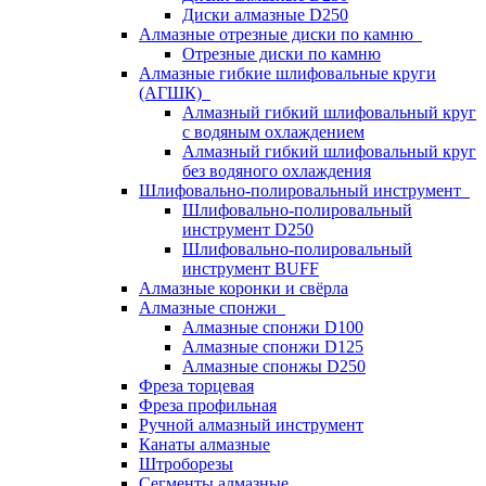
Диски алмазные D250
Алмазные отрезные диски по камню
Отрезные диски по камню
Алмазные гибкие шлифовальные круги
(АГШК)
Алмазный гибкий шлифовальный круг
с водяным охлаждением
Алмазный гибкий шлифовальный круг
без водяного охлаждения
Шлифовально-полировальный инструмент
Шлифовально-полировальный
инструмент D250
Шлифовально-полировальный
инструмент BUFF
Алмазные коронки и свёрла
Алмазные спонжи
Алмазные спонжи D100
Алмазные спонжи D125
Алмазные спонжы D250
Фреза торцевая
Фреза профильная
Ручной алмазный инструмент
Канаты алмазные
Штроборезы
Сегменты алмазные