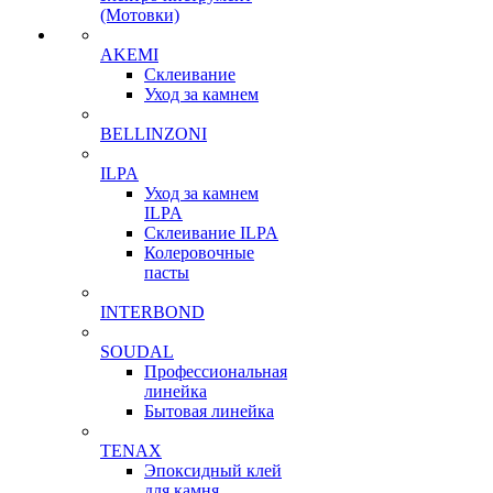
(Мотовки)
AKEMI
Склеивание
Уход за камнем
BELLINZONI
ILPA
Уход за камнем
ILPA
Склеивание ILPA
Колеровочные
пасты
INTERBOND
SOUDAL
Профессиональная
линейка
Бытовая линейка
TENAX
Эпоксидный клей
для камня