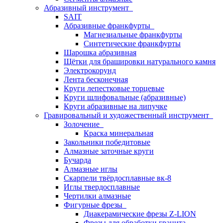
Абразивный инструмент
SAIT
Абразивные франкфурты
Магнезиальные франкфурты
Синтетические франкфурты
Шарошка абразивная
Щётки для брашировки натурального камня
Электрокорунд
Лента бесконечная
Круги лепестковые торцевые
Круги шлифовальные (абразивные)
Круги абразивные на липучке
Гравировальный и художественный инструмент
Золочение
Краска минеральная
Закольники победитовые
Алмазные заточные круги
Бучарда
Алмазные иглы
Скарпели твёрдосплавные вк-8
Иглы твердосплавные
Чертилки алмазные
Фигурные фрезы
Диакерамические фрезы Z-LION
Фрезы для обработки гранита