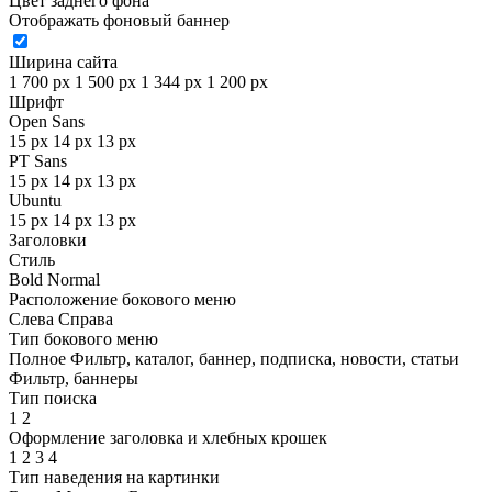
Цвет заднего фона
Отображать фоновый баннер
Ширина сайта
1 700 px
1 500 px
1 344 px
1 200 px
Шрифт
Open Sans
15 px
14 px
13 px
PT Sans
15 px
14 px
13 px
Ubuntu
15 px
14 px
13 px
Заголовки
Стиль
Bold
Normal
Расположение бокового меню
Слева
Справа
Тип бокового меню
Полное
Фильтр, каталог, баннер, подписка, новости, статьи
Фильтр, баннеры
Тип поиска
1
2
Оформление заголовка и хлебных крошек
1
2
3
4
Тип наведения на картинки