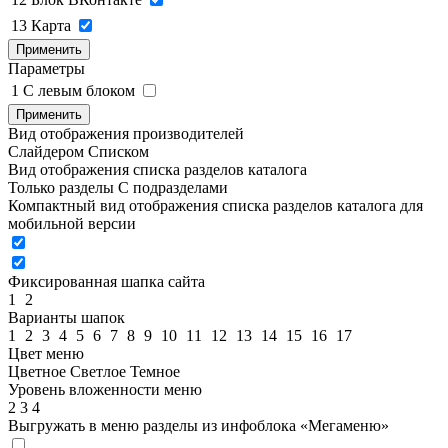
13
Карта
Применить
Параметры
1
C левым блоком
Применить
Вид отображения производителей
Слайдером
Списком
Вид отображения списка разделов каталога
Только разделы
С подразделами
Компактный вид отображения списка разделов каталога для
мобильной версии
Фиксированная шапка сайта
1
2
Варианты шапок
1
2
3
4
5
6
7
8
9
10
11
12
13
14
15
16
17
Цвет меню
Цветное
Светлое
Темное
Уровень вложенности меню
2
3
4
Выгружать в меню разделы из инфоблока «Мегаменю»