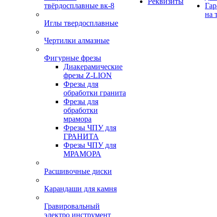
Реквизиты
твёрдосплавные вк-8
Гар
на 
Иглы твердосплавные
Чертилки алмазные
Фигурные фрезы
Диакерамические
фрезы Z-LION
Фрезы для
обработки гранита
Фрезы для
обработки
мрамора
Фрезы ЧПУ для
ГРАНИТА
Фрезы ЧПУ для
МРАМОРА
Расшивочные диски
Карандаши для камня
Гравировальный
электро инструмент