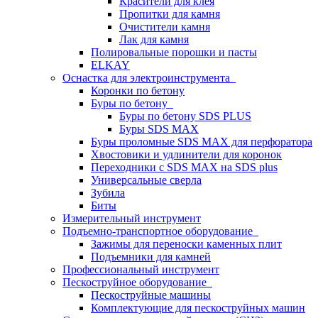
Красители для клея
Пропитки для камня
Очистители камня
Лак для камня
Полировальные порошки и пасты
ELKAY
Оснастка для электроинструмента
Коронки по бетону
Буры по бетону
Буры по бетону SDS PLUS
Буры SDS MAX
Буры проломные SDS MAX для перфоратора
Хвостовики и удлинители для коронок
Переходники с SDS MAX на SDS plus
Универсальные сверла
Зубила
Биты
Измерительный инструмент
Подъемно-транспортное оборудование
Зажимы для переноски каменных плит
Подъемники для камней
Профессиональный инструмент
Пескоструйное оборудование
Пескоструйные машины
Комплектующие для пескоструйных машин