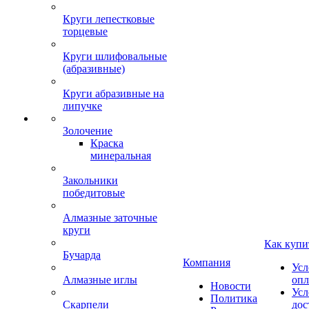
Круги лепестковые
торцевые
Круги шлифовальные
(абразивные)
Круги абразивные на
липучке
Золочение
Краска
минеральная
Закольники
победитовые
Алмазные заточные
круги
Как купи
Бучарда
Компания
Усл
Алмазные иглы
опл
Новости
Усл
Политика
Скарпели
дос