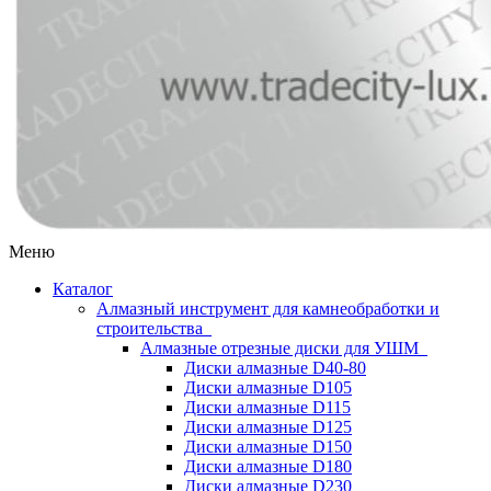
Меню
Каталог
Алмазный инструмент для камнеобработки и
строительства
Алмазные отрезные диски для УШМ
Диски алмазные D40-80
Диски алмазные D105
Диски алмазные D115
Диски алмазные D125
Диски алмазные D150
Диски алмазные D180
Диски алмазные D230