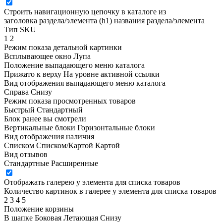
Строить навигационную цепочку в каталоге из
заголовка раздела/элемента (h1)
названия раздела/элемента
Тип SKU
1
2
Режим показа детальной картинки
Всплывающее окно
Лупа
Положение выпадающего меню каталога
Прижато к верху
На уровне активной ссылки
Вид отображения выпадающего меню каталога
Справа
Снизу
Режим показа просмотренных товаров
Быстрый
Стандартный
Блок ранее вы смотрели
Вертикальные блоки
Горизонтальные блоки
Вид отображения наличия
Списком
Списком/Картой
Картой
Вид отзывов
Стандартные
Расширенные
Отображать галерею у элемента для списка товаров
Количество картинок в галерее у элемента для списка товаров
2
3
4
5
Положение корзины
В шапке
Боковая
Летающая
Снизу