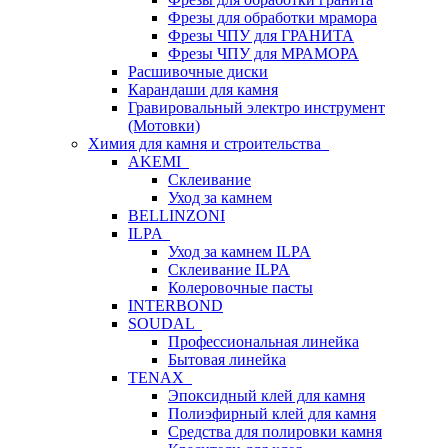
Фрезы для обработки мрамора
Фрезы ЧПУ для ГРАНИТА
Фрезы ЧПУ для МРАМОРА
Расшивочные диски
Карандаши для камня
Гравировальный электро инструмент
(Мотовки)
Химия для камня и строительства
AKEMI
Склеивание
Уход за камнем
BELLINZONI
ILPA
Уход за камнем ILPA
Склеивание ILPA
Колеровочные пасты
INTERBOND
SOUDAL
Профессиональная линейка
Бытовая линейка
TENAX
Эпоксидный клей для камня
Полиэфирный клей для камня
Средства для полировки камня