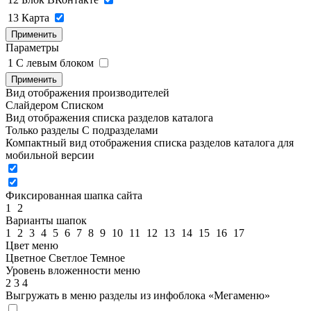
13
Карта
Применить
Параметры
1
C левым блоком
Применить
Вид отображения производителей
Слайдером
Списком
Вид отображения списка разделов каталога
Только разделы
С подразделами
Компактный вид отображения списка разделов каталога для
мобильной версии
Фиксированная шапка сайта
1
2
Варианты шапок
1
2
3
4
5
6
7
8
9
10
11
12
13
14
15
16
17
Цвет меню
Цветное
Светлое
Темное
Уровень вложенности меню
2
3
4
Выгружать в меню разделы из инфоблока «Мегаменю»