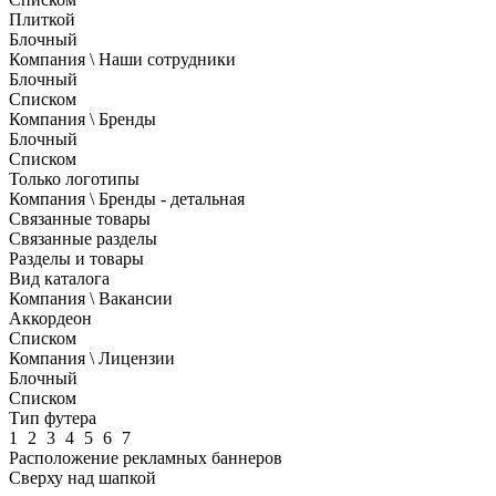
Плиткой
Блочный
Компания \ Наши сотрудники
Блочный
Списком
Компания \ Бренды
Блочный
Списком
Только логотипы
Компания \ Бренды - детальная
Связанные товары
Связанные разделы
Разделы и товары
Вид каталога
Компания \ Вакансии
Аккордеон
Списком
Компания \ Лицензии
Блочный
Списком
Тип футера
1
2
3
4
5
6
7
Расположение рекламных баннеров
Сверху над шапкой