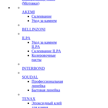
(Мотовки)
AKEMI
Склеивание
Уход за камнем
BELLINZONI
ILPA
Уход за камнем
ILPA
Склеивание ILPA
Колеровочные
пасты
INTERBOND
SOUDAL
Профессиональная
линейка
Бытовая линейка
TENAX
Эпоксидный клей
для камня