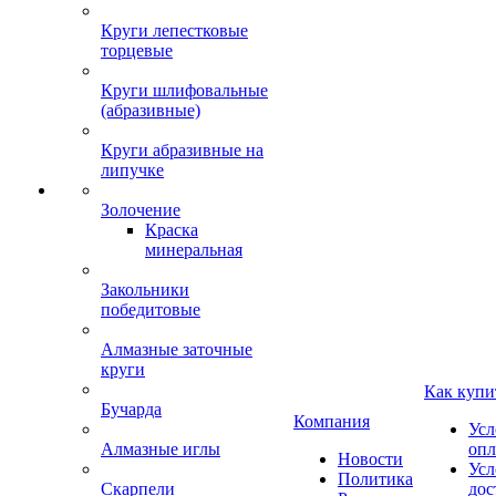
Круги лепестковые
торцевые
Круги шлифовальные
(абразивные)
Круги абразивные на
липучке
Золочение
Краска
минеральная
Закольники
победитовые
Алмазные заточные
круги
Как купи
Бучарда
Компания
Усл
Алмазные иглы
опл
Новости
Усл
Политика
Скарпели
дос