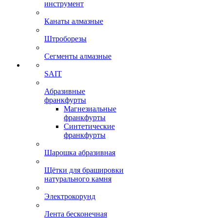
инструмент
Канаты алмазные
Штроборезы
Сегменты алмазные
SAIT
Абразивные
франкфурты
Магнезиальные
франкфурты
Синтетические
франкфурты
Шарошка абразивная
Щётки для брашировки
натурального камня
Электрокорунд
Лента бесконечная