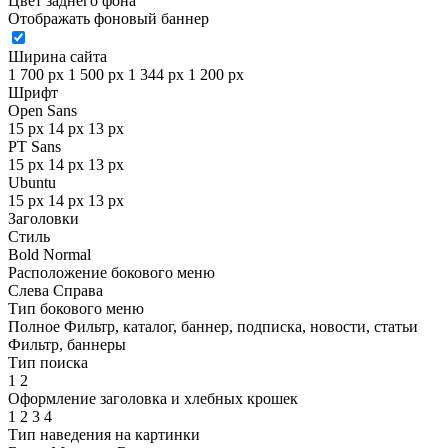
Цвет заднего фона
Отображать фоновый баннер
Ширина сайта
1 700 px
1 500 px
1 344 px
1 200 px
Шрифт
Open Sans
15 px
14 px
13 px
PT Sans
15 px
14 px
13 px
Ubuntu
15 px
14 px
13 px
Заголовки
Стиль
Bold
Normal
Расположение бокового меню
Слева
Справа
Тип бокового меню
Полное
Фильтр, каталог, баннер, подписка, новости, статьи
Фильтр, баннеры
Тип поиска
1
2
Оформление заголовка и хлебных крошек
1
2
3
4
Тип наведения на картинки