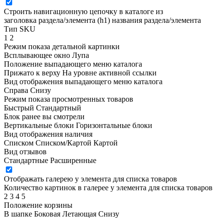
Строить навигационную цепочку в каталоге из
заголовка раздела/элемента (h1)
названия раздела/элемента
Тип SKU
1
2
Режим показа детальной картинки
Всплывающее окно
Лупа
Положение выпадающего меню каталога
Прижато к верху
На уровне активной ссылки
Вид отображения выпадающего меню каталога
Справа
Снизу
Режим показа просмотренных товаров
Быстрый
Стандартный
Блок ранее вы смотрели
Вертикальные блоки
Горизонтальные блоки
Вид отображения наличия
Списком
Списком/Картой
Картой
Вид отзывов
Стандартные
Расширенные
Отображать галерею у элемента для списка товаров
Количество картинок в галерее у элемента для списка товаров
2
3
4
5
Положение корзины
В шапке
Боковая
Летающая
Снизу