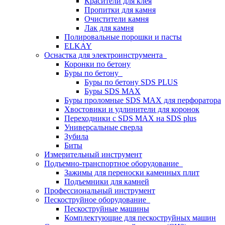
Красители для клея
Пропитки для камня
Очистители камня
Лак для камня
Полировальные порошки и пасты
ELKAY
Оснастка для электроинструмента
Коронки по бетону
Буры по бетону
Буры по бетону SDS PLUS
Буры SDS MAX
Буры проломные SDS MAX для перфоратора
Хвостовики и удлинители для коронок
Переходники с SDS MAX на SDS plus
Универсальные сверла
Зубила
Биты
Измерительный инструмент
Подъемно-транспортное оборудование
Зажимы для переноски каменных плит
Подъемники для камней
Профессиональный инструмент
Пескоструйное оборудование
Пескоструйные машины
Комплектующие для пескоструйных машин