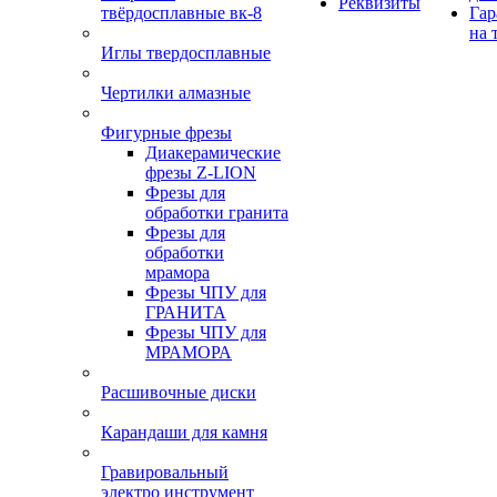
Реквизиты
твёрдосплавные вк-8
Гар
на 
Иглы твердосплавные
Чертилки алмазные
Фигурные фрезы
Диакерамические
фрезы Z-LION
Фрезы для
обработки гранита
Фрезы для
обработки
мрамора
Фрезы ЧПУ для
ГРАНИТА
Фрезы ЧПУ для
МРАМОРА
Расшивочные диски
Карандаши для камня
Гравировальный
электро инструмент