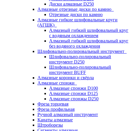
Диски алмазные D250
Алмазные отрезные диски по камню
Отрезные диски по камню
Алмазные гибкие шлифовальные круги
(АГШК)
Алмазный гибкий шлифовальный круг
с водяным охлаждением
Алмазный гибкий шлифовальный круг
без водяного охлаждения
Шлифовально-полировальный инструмент
Шлифовально-полировальный
инструмент D250
Шлифовально-полировальный
инструмент BUFF
Алмазные коронки и свёрла
Алмазные спонжи
Алмазные спонжи D100
Алмазные спонжи D125
Алмазные спонжы D250
Фреза торцевая
Фреза профильная
Ручной алмазный инструмент
Канаты алмазные
Штроборезы
Сегменты алмазные