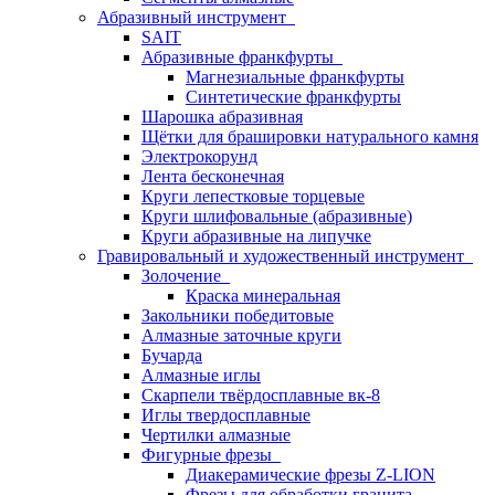
Абразивный инструмент
SAIT
Абразивные франкфурты
Магнезиальные франкфурты
Синтетические франкфурты
Шарошка абразивная
Щётки для брашировки натурального камня
Электрокорунд
Лента бесконечная
Круги лепестковые торцевые
Круги шлифовальные (абразивные)
Круги абразивные на липучке
Гравировальный и художественный инструмент
Золочение
Краска минеральная
Закольники победитовые
Алмазные заточные круги
Бучарда
Алмазные иглы
Скарпели твёрдосплавные вк-8
Иглы твердосплавные
Чертилки алмазные
Фигурные фрезы
Диакерамические фрезы Z-LION
Фрезы для обработки гранита