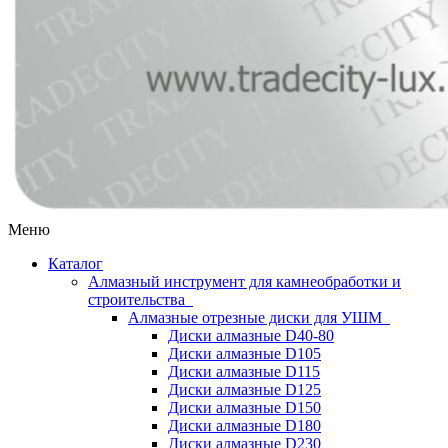
Меню
Каталог
Алмазный инструмент для камнеобработки и
строительства
Алмазные отрезные диски для УШМ
Диски алмазные D40-80
Диски алмазные D105
Диски алмазные D115
Диски алмазные D125
Диски алмазные D150
Диски алмазные D180
Диски алмазные D230