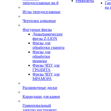
Реквизиты
твёрдосплавные вк-8
Гар
на 
Иглы твердосплавные
Чертилки алмазные
Фигурные фрезы
Диакерамические
фрезы Z-LION
Фрезы для
обработки гранита
Фрезы для
обработки
мрамора
Фрезы ЧПУ для
ГРАНИТА
Фрезы ЧПУ для
МРАМОРА
Расшивочные диски
Карандаши для камня
Гравировальный
электро инструмент