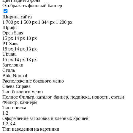
Цвет заднего фона
Отображать фоновый баннер
Ширина сайта
1 700 px
1 500 px
1 344 px
1 200 px
Шрифт
Open Sans
15 px
14 px
13 px
PT Sans
15 px
14 px
13 px
Ubuntu
15 px
14 px
13 px
Заголовки
Стиль
Bold
Normal
Расположение бокового меню
Слева
Справа
Тип бокового меню
Полное
Фильтр, каталог, баннер, подписка, новости, статьи
Фильтр, баннеры
Тип поиска
1
2
Оформление заголовка и хлебных крошек
1
2
3
4
Тип наведения на картинки