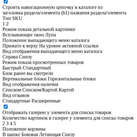
Строить навигационную цепочку в каталоге из
заголовка раздела/элемента (h1)
названия раздела/элемента
Тип SKU
1
2
Режим показа детальной картинки
Всплывающее окно
Лупа
Положение выпадающего меню каталога
Прижато к верху
На уровне активной ссылки
Вид отображения выпадающего меню каталога
Справа
Снизу
Режим показа просмотренных товаров
Быстрый
Стандартный
Блок ранее вы смотрели
Вертикальные блоки
Горизонтальные блоки
Вид отображения наличия
Списком
Списком/Картой
Картой
Вид отзывов
Стандартные
Расширенные
Отображать галерею у элемента для списка товаров
Количество картинок в галерее у элемента для списка товаров
2
3
4
5
Положение корзины
В шапке
Боковая
Летающая
Снизу