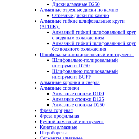
Диски алмазные D250
Алмазные отрезные диски по камню
Отрезные диски по камню
Алмазные гибкие шлифовальные круги
(АГШК)
Алмазный гибкий шлифовальный круг
с водяным охлаждением
Алмазный гибкий шлифовальный круг
без водяного охлаждения
Шлифовально-полировальный инструмент
Шлифовально-полировальный
инструмент D250
Шлифовально-полировальный
инструмент BUFF
Алмазные коронки и свёрла
Алмазные спонжи
Алмазные спонжи D100
Алмазные спонжи D125
Алмазные спонжы D250
Фреза торцевая
Фреза профильная
Ручной алмазный инструмент
Канаты алмазные
Штроборезы
Сегменты алмазные