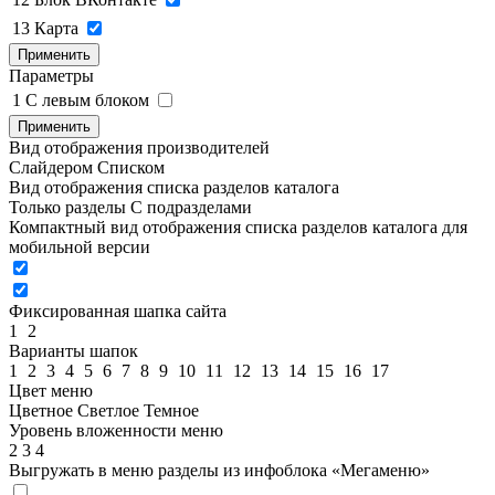
13
Карта
Применить
Параметры
1
C левым блоком
Применить
Вид отображения производителей
Слайдером
Списком
Вид отображения списка разделов каталога
Только разделы
С подразделами
Компактный вид отображения списка разделов каталога для
мобильной версии
Фиксированная шапка сайта
1
2
Варианты шапок
1
2
3
4
5
6
7
8
9
10
11
12
13
14
15
16
17
Цвет меню
Цветное
Светлое
Темное
Уровень вложенности меню
2
3
4
Выгружать в меню разделы из инфоблока «Мегаменю»