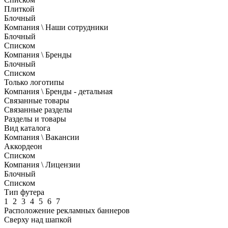
Плиткой
Блочный
Компания \ Наши сотрудники
Блочный
Списком
Компания \ Бренды
Блочный
Списком
Только логотипы
Компания \ Бренды - детальная
Связанные товары
Связанные разделы
Разделы и товары
Вид каталога
Компания \ Вакансии
Аккордеон
Списком
Компания \ Лицензии
Блочный
Списком
Тип футера
1
2
3
4
5
6
7
Расположение рекламных баннеров
Сверху над шапкой