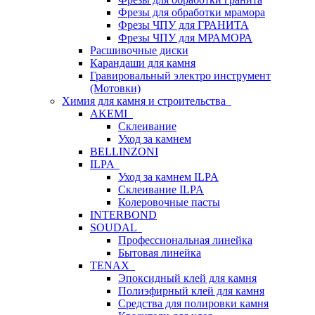
Фрезы для обработки мрамора
Фрезы ЧПУ для ГРАНИТА
Фрезы ЧПУ для МРАМОРА
Расшивочные диски
Карандаши для камня
Гравировальный электро инструмент
(Мотовки)
Химия для камня и строительства
AKEMI
Склеивание
Уход за камнем
BELLINZONI
ILPA
Уход за камнем ILPA
Склеивание ILPA
Колеровочные пасты
INTERBOND
SOUDAL
Профессиональная линейка
Бытовая линейка
TENAX
Эпоксидный клей для камня
Полиэфирный клей для камня
Средства для полировки камня