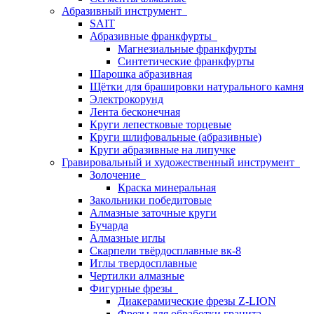
Абразивный инструмент
SAIT
Абразивные франкфурты
Магнезиальные франкфурты
Синтетические франкфурты
Шарошка абразивная
Щётки для брашировки натурального камня
Электрокорунд
Лента бесконечная
Круги лепестковые торцевые
Круги шлифовальные (абразивные)
Круги абразивные на липучке
Гравировальный и художественный инструмент
Золочение
Краска минеральная
Закольники победитовые
Алмазные заточные круги
Бучарда
Алмазные иглы
Скарпели твёрдосплавные вк-8
Иглы твердосплавные
Чертилки алмазные
Фигурные фрезы
Диакерамические фрезы Z-LION
Фрезы для обработки гранита