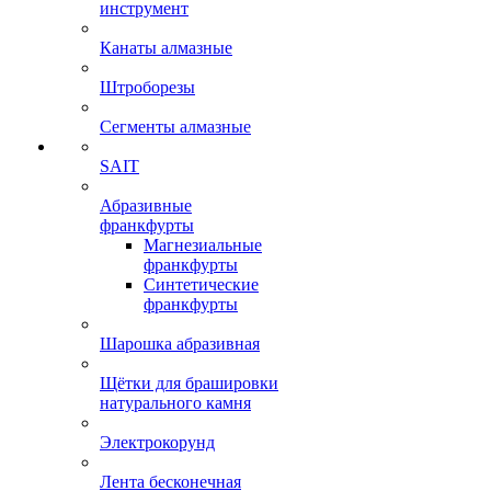
инструмент
Канаты алмазные
Штроборезы
Сегменты алмазные
SAIT
Абразивные
франкфурты
Магнезиальные
франкфурты
Синтетические
франкфурты
Шарошка абразивная
Щётки для брашировки
натурального камня
Электрокорунд
Лента бесконечная