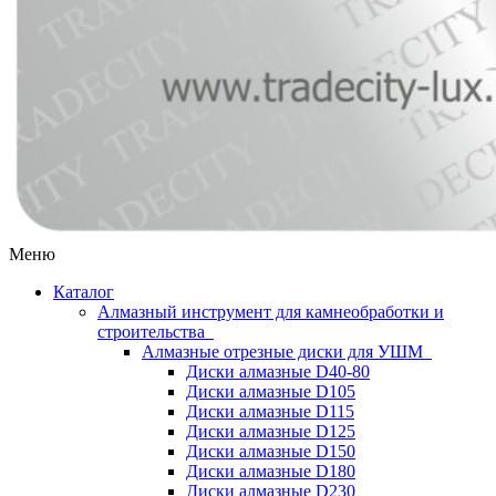
Меню
Каталог
Алмазный инструмент для камнеобработки и
строительства
Алмазные отрезные диски для УШМ
Диски алмазные D40-80
Диски алмазные D105
Диски алмазные D115
Диски алмазные D125
Диски алмазные D150
Диски алмазные D180
Диски алмазные D230