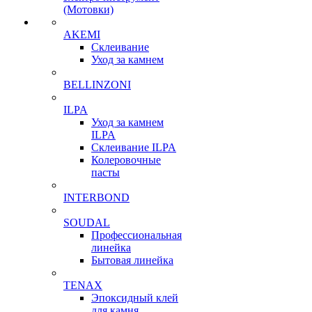
(Мотовки)
AKEMI
Склеивание
Уход за камнем
BELLINZONI
ILPA
Уход за камнем
ILPA
Склеивание ILPA
Колеровочные
пасты
INTERBOND
SOUDAL
Профессиональная
линейка
Бытовая линейка
TENAX
Эпоксидный клей
для камня