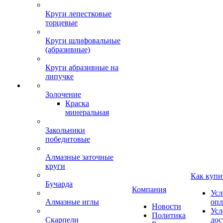
Круги лепестковые
торцевые
Круги шлифовальные
(абразивные)
Круги абразивные на
липучке
Золочение
Краска
минеральная
Закольники
победитовые
Алмазные заточные
круги
Как купи
Бучарда
Компания
Усл
Алмазные иглы
опл
Новости
Усл
Политика
Скарпели
дос