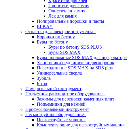
Красители для клея
Пропитки для камня
Очистители камня
Лак для камня
Полировальные порошки и пасты
ELKAY
Оснастка для электроинструмента
Коронки по бетону
Буры по бетону
Буры по бетону SDS PLUS
Буры SDS MAX
Буры проломные SDS MAX для перфоратора
Хвостовики и удлинители для коронок
Переходники с SDS MAX на SDS plus
Универсальные сверла
Зубила
Биты
Измерительный инструмент
Подъемно-транспортное оборудование
Зажимы для переноски каменных плит
Подъемники для камней
Профессиональный инструмент
Пескоструйное оборудование
Пескоструйные машины
Комплектующие для пескоструйных машин