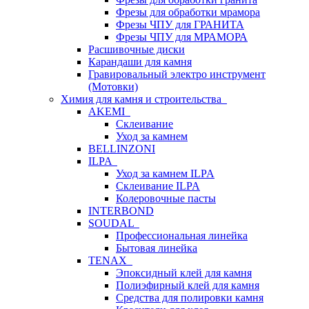
Фрезы для обработки мрамора
Фрезы ЧПУ для ГРАНИТА
Фрезы ЧПУ для МРАМОРА
Расшивочные диски
Карандаши для камня
Гравировальный электро инструмент
(Мотовки)
Химия для камня и строительства
AKEMI
Склеивание
Уход за камнем
BELLINZONI
ILPA
Уход за камнем ILPA
Склеивание ILPA
Колеровочные пасты
INTERBOND
SOUDAL
Профессиональная линейка
Бытовая линейка
TENAX
Эпоксидный клей для камня
Полиэфирный клей для камня
Средства для полировки камня