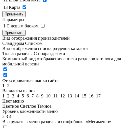
13
Карта
Применить
Параметры
1
C левым блоком
Применить
Вид отображения производителей
Слайдером
Списком
Вид отображения списка разделов каталога
Только разделы
С подразделами
Компактный вид отображения списка разделов каталога для
мобильной версии
Фиксированная шапка сайта
1
2
Варианты шапок
1
2
3
4
5
6
7
8
9
10
11
12
13
14
15
16
17
Цвет меню
Цветное
Светлое
Темное
Уровень вложенности меню
2
3
4
Выгружать в меню разделы из инфоблока «Мегаменю»