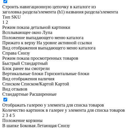
Строить навигационную цепочку в каталоге из
заголовка раздела/элемента (h1)
названия раздела/элемента
Тип SKU
1
2
Режим показа детальной картинки
Всплывающее окно
Лупа
Положение выпадающего меню каталога
Прижато к верху
На уровне активной ссылки
Вид отображения выпадающего меню каталога
Справа
Снизу
Режим показа просмотренных товаров
Быстрый
Стандартный
Блок ранее вы смотрели
Вертикальные блоки
Горизонтальные блоки
Вид отображения наличия
Списком
Списком/Картой
Картой
Вид отзывов
Стандартные
Расширенные
Отображать галерею у элемента для списка товаров
Количество картинок в галерее у элемента для списка товаров
2
3
4
5
Положение корзины
В шапке
Боковая
Летающая
Снизу