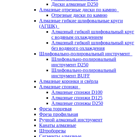
Диски алмазные D250
Алмазные отрезные диски по камню
Отрезные диски по камню
Алмазные гибкие шлифовальные круги
(АГШК)
Алмазный гибкий шлифовальный круг
с водяным охлаждением
Алмазный гибкий шлифовальный круг
без водяного охлаждения
Шлифовально-полировальный инструмент
Шлифовально-полировальный
инструмент D250
Шлифовально-полировальный
инструмент BUFF
Алмазные коронки и свёрла
Алмазные спонжи
Алмазные спонжи D100
Алмазные спонжи D125
Алмазные спонжы D250
Фреза торцевая
Фреза профильная
Ручной алмазный инструмент
Канаты алмазные
Штроборезы
Сегменты алмазные