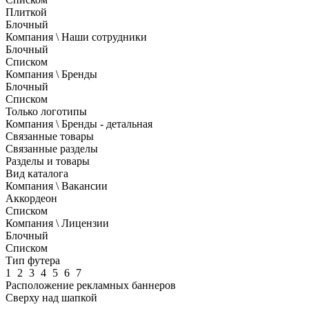
Плиткой
Блочный
Компания \ Наши сотрудники
Блочный
Списком
Компания \ Бренды
Блочный
Списком
Только логотипы
Компания \ Бренды - детальная
Связанные товары
Связанные разделы
Разделы и товары
Вид каталога
Компания \ Вакансии
Аккордеон
Списком
Компания \ Лицензии
Блочный
Списком
Тип футера
1
2
3
4
5
6
7
Расположение рекламных баннеров
Сверху над шапкой