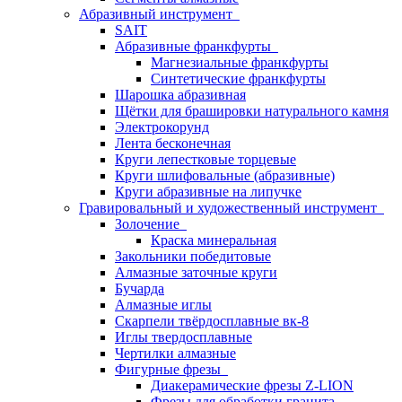
Абразивный инструмент
SAIT
Абразивные франкфурты
Магнезиальные франкфурты
Синтетические франкфурты
Шарошка абразивная
Щётки для брашировки натурального камня
Электрокорунд
Лента бесконечная
Круги лепестковые торцевые
Круги шлифовальные (абразивные)
Круги абразивные на липучке
Гравировальный и художественный инструмент
Золочение
Краска минеральная
Закольники победитовые
Алмазные заточные круги
Бучарда
Алмазные иглы
Скарпели твёрдосплавные вк-8
Иглы твердосплавные
Чертилки алмазные
Фигурные фрезы
Диакерамические фрезы Z-LION
Фрезы для обработки гранита