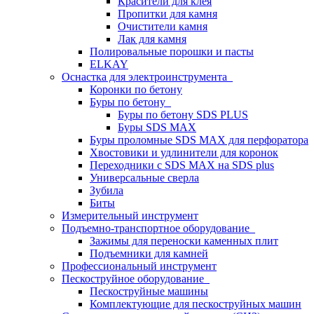
Красители для клея
Пропитки для камня
Очистители камня
Лак для камня
Полировальные порошки и пасты
ELKAY
Оснастка для электроинструмента
Коронки по бетону
Буры по бетону
Буры по бетону SDS PLUS
Буры SDS MAX
Буры проломные SDS MAX для перфоратора
Хвостовики и удлинители для коронок
Переходники с SDS MAX на SDS plus
Универсальные сверла
Зубила
Биты
Измерительный инструмент
Подъемно-транспортное оборудование
Зажимы для переноски каменных плит
Подъемники для камней
Профессиональный инструмент
Пескоструйное оборудование
Пескоструйные машины
Комплектующие для пескоструйных машин