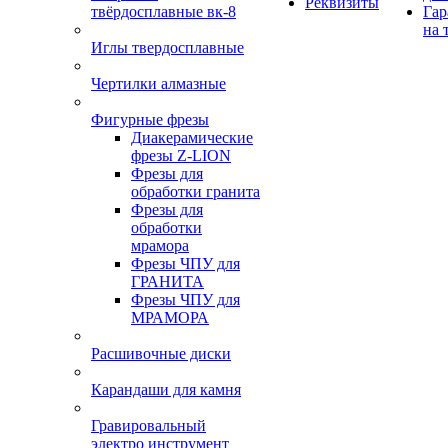
Реквизиты
твёрдосплавные вк-8
Гар
на 
Иглы твердосплавные
Чертилки алмазные
Фигурные фрезы
Диакерамические
фрезы Z-LION
Фрезы для
обработки гранита
Фрезы для
обработки
мрамора
Фрезы ЧПУ для
ГРАНИТА
Фрезы ЧПУ для
МРАМОРА
Расшивочные диски
Карандаши для камня
Гравировальный
электро инструмент