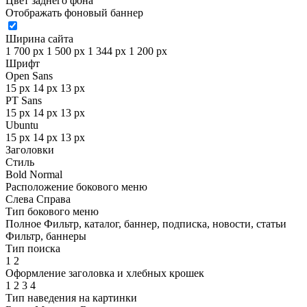
Цвет заднего фона
Отображать фоновый баннер
Ширина сайта
1 700 px
1 500 px
1 344 px
1 200 px
Шрифт
Open Sans
15 px
14 px
13 px
PT Sans
15 px
14 px
13 px
Ubuntu
15 px
14 px
13 px
Заголовки
Стиль
Bold
Normal
Расположение бокового меню
Слева
Справа
Тип бокового меню
Полное
Фильтр, каталог, баннер, подписка, новости, статьи
Фильтр, баннеры
Тип поиска
1
2
Оформление заголовка и хлебных крошек
1
2
3
4
Тип наведения на картинки