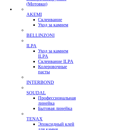
(Мотовки)
AKEMI
Склеивание
Уход за камнем
BELLINZONI
ILPA
Уход за камнем
ILPA
Склеивание ILPA
Колеровочные
пасты
INTERBOND
SOUDAL
Профессиональная
линейка
Бытовая линейка
TENAX
Эпоксидный клей
для камня