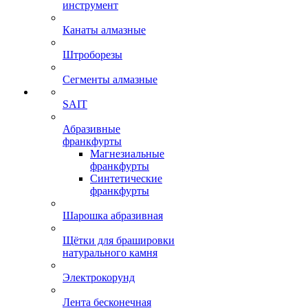
инструмент
Канаты алмазные
Штроборезы
Сегменты алмазные
SAIT
Абразивные
франкфурты
Магнезиальные
франкфурты
Синтетические
франкфурты
Шарошка абразивная
Щётки для брашировки
натурального камня
Электрокорунд
Лента бесконечная