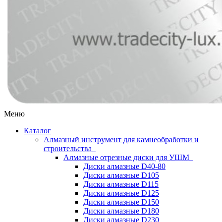
Меню
Каталог
Алмазный инструмент для камнеобработки и
строительства
Алмазные отрезные диски для УШМ
Диски алмазные D40-80
Диски алмазные D105
Диски алмазные D115
Диски алмазные D125
Диски алмазные D150
Диски алмазные D180
Диски алмазные D230