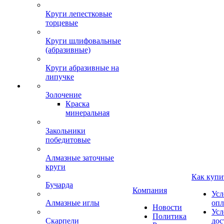
Круги лепестковые
торцевые
Круги шлифовальные
(абразивные)
Круги абразивные на
липучке
Золочение
Краска
минеральная
Закольники
победитовые
Алмазные заточные
круги
Как купи
Бучарда
Компания
Усл
Алмазные иглы
опл
Новости
Усл
Политика
Скарпели
дос