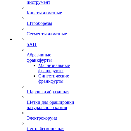
инструмент
Канаты алмазные
Штроборезы
Сегменты алмазные
SAIT
Абразивные
франкфурты
Магнезиальные
франкфурты
Синтетические
франкфурты
Шарошка абразивная
Щётки для брашировки
натурального камня
Электрокорунд
Лента бесконечная