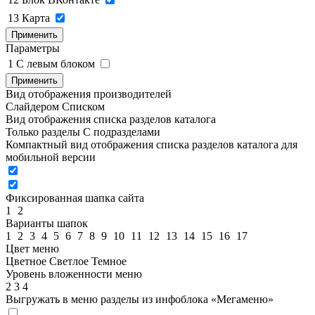
13
Карта
Применить
Параметры
1
C левым блоком
Применить
Вид отображения производителей
Слайдером
Списком
Вид отображения списка разделов каталога
Только разделы
С подразделами
Компактный вид отображения списка разделов каталога для
мобильной версии
Фиксированная шапка сайта
1
2
Варианты шапок
1
2
3
4
5
6
7
8
9
10
11
12
13
14
15
16
17
Цвет меню
Цветное
Светлое
Темное
Уровень вложенности меню
2
3
4
Выгружать в меню разделы из инфоблока «Мегаменю»