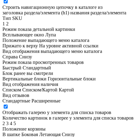
Строить навигационную цепочку в каталоге из
заголовка раздела/элемента (h1)
названия раздела/элемента
Тип SKU
1
2
Режим показа детальной картинки
Всплывающее окно
Лупа
Положение выпадающего меню каталога
Прижато к верху
На уровне активной ссылки
Вид отображения выпадающего меню каталога
Справа
Снизу
Режим показа просмотренных товаров
Быстрый
Стандартный
Блок ранее вы смотрели
Вертикальные блоки
Горизонтальные блоки
Вид отображения наличия
Списком
Списком/Картой
Картой
Вид отзывов
Стандартные
Расширенные
Отображать галерею у элемента для списка товаров
Количество картинок в галерее у элемента для списка товаров
2
3
4
5
Положение корзины
В шапке
Боковая
Летающая
Снизу