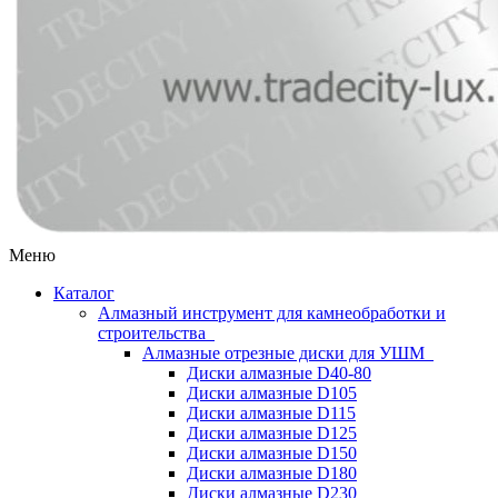
Меню
Каталог
Алмазный инструмент для камнеобработки и
строительства
Алмазные отрезные диски для УШМ
Диски алмазные D40-80
Диски алмазные D105
Диски алмазные D115
Диски алмазные D125
Диски алмазные D150
Диски алмазные D180
Диски алмазные D230