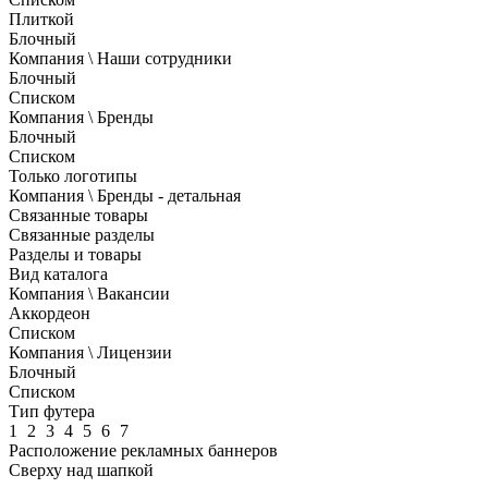
Плиткой
Блочный
Компания \ Наши сотрудники
Блочный
Списком
Компания \ Бренды
Блочный
Списком
Только логотипы
Компания \ Бренды - детальная
Связанные товары
Связанные разделы
Разделы и товары
Вид каталога
Компания \ Вакансии
Аккордеон
Списком
Компания \ Лицензии
Блочный
Списком
Тип футера
1
2
3
4
5
6
7
Расположение рекламных баннеров
Сверху над шапкой