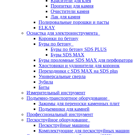
Красители для клея
Пропитки для камня
Очистители камня
Лак для камня
Полировальные порошки и пасты
ELKAY
Оснастка для электроинструмента
Коронки по бетону
Буры по бетону
Буры по бетону SDS PLUS
Буры SDS MAX
Буры проломные SDS MAX для перфоратора
Хвостовики и удлинители для коронок
Переходники с SDS MAX на SDS plus
Универсальные сверла
Зубила
Биты
Измерительный инструмент
Подъемно-транспортное оборудование
Зажимы для переноски каменных плит
Подъемники для камней
Профессиональный инструмент
Пескоструйное оборудование
Пескоструйные машины
Комплектующие для пескоструйных машин