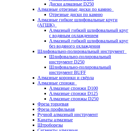
Диски алмазные D250
Алмазные отрезные диски по камню
Отрезные диски по камню
Алмазные гибкие шлифовальные круги
(АГШК)
Алмазный гибкий шлифовальный круг
с водяным охлаждением
Алмазный гибкий шлифовальный круг
без водяного охлаждения
Шлифовально-полировальный инструмент
Шлифовально-полировальный
инструмент D250
Шлифовально-полировальный
инструмент BUFF
Алмазные коронки и свёрла
Алмазные спонжи
Алмазные спонжи D100
Алмазные спонжи D125
Алмазные спонжы D250
Фреза торцевая
Фреза профильная
Ручной алмазный инструмент
Канаты алмазные
Штроборезы
Сегменты алмазные