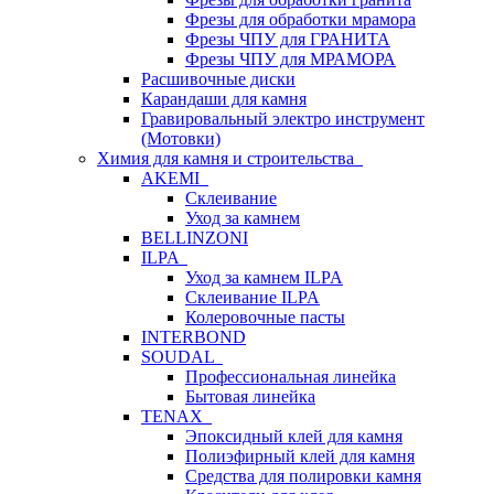
Фрезы для обработки мрамора
Фрезы ЧПУ для ГРАНИТА
Фрезы ЧПУ для МРАМОРА
Расшивочные диски
Карандаши для камня
Гравировальный электро инструмент
(Мотовки)
Химия для камня и строительства
AKEMI
Склеивание
Уход за камнем
BELLINZONI
ILPA
Уход за камнем ILPA
Склеивание ILPA
Колеровочные пасты
INTERBOND
SOUDAL
Профессиональная линейка
Бытовая линейка
TENAX
Эпоксидный клей для камня
Полиэфирный клей для камня
Средства для полировки камня