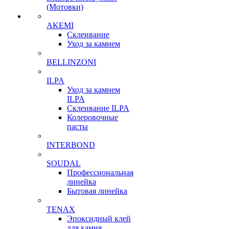
(Мотовки)
AKEMI
Склеивание
Уход за камнем
BELLINZONI
ILPA
Уход за камнем
ILPA
Склеивание ILPA
Колеровочные
пасты
INTERBOND
SOUDAL
Профессиональная
линейка
Бытовая линейка
TENAX
Эпоксидный клей
для камня