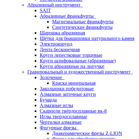
Абразивный инструмент
SAIT
Абразивные франкфурты
Магнезиальные франкфурты
Синтетические франкфурты
Шарошка абразивная
Щётки для брашировки натурального камня
Электрокорунд
Лента бесконечная
Круги лепестковые торцевые
Круги шлифовальные (абразивные)
Круги абразивные на липучке
Гравировальный и художественный инструмент
Золочение
Краска минеральная
Закольники победитовые
Алмазные заточные круги
Бучарда
Алмазные иглы
Скарпели твёрдосплавные вк-8
Иглы твердосплавные
Чертилки алмазные
Фигурные фрезы
Диакерамические фрезы Z-LION
Фрезы для обработки гранита