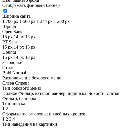
Цвет заднего фона
Отображать фоновый баннер
Ширина сайта
1 700 px
1 500 px
1 344 px
1 200 px
Шрифт
Open Sans
15 px
14 px
13 px
PT Sans
15 px
14 px
13 px
Ubuntu
15 px
14 px
13 px
Заголовки
Стиль
Bold
Normal
Расположение бокового меню
Слева
Справа
Тип бокового меню
Полное
Фильтр, каталог, баннер, подписка, новости, статьи
Фильтр, баннеры
Тип поиска
1
2
Оформление заголовка и хлебных крошек
1
2
3
4
Тип наведения на картинки