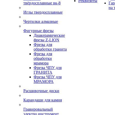
Реквизиты
твёрдосплавные вк-8
Гар
на 
Иглы твердосплавные
Чертилки алмазные
Фигурные фрезы
Диакерамические
фрезы Z-LION
Фрезы для
обработки гранита
Фрезы для
обработки
мрамора
Фрезы ЧПУ для
ГРАНИТА
Фрезы ЧПУ для
МРАМОРА
Расшивочные диски
Карандаши для камня
Гравировальный
электро инструмент