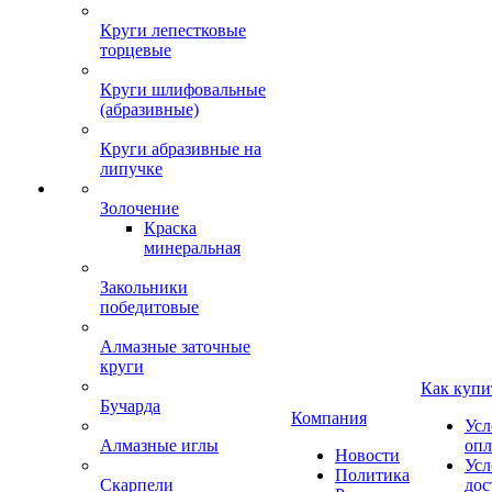
Круги лепестковые
торцевые
Круги шлифовальные
(абразивные)
Круги абразивные на
липучке
Золочение
Краска
минеральная
Закольники
победитовые
Алмазные заточные
круги
Как купи
Бучарда
Компания
Усл
Алмазные иглы
опл
Новости
Усл
Политика
Скарпели
дос