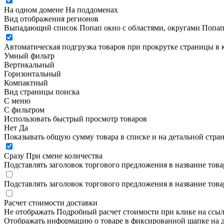
На одном домене
На поддоменах
Вид отображения регионов
Выпадающий список
Попап окно c областями, округами
Попап
Автоматическая подгрузка товаров при прокрутке страницы в 
Умный фильтр
Вертикальный
Горизонтальный
Компактный
Вид страницы поиска
С меню
С фильтром
Использовать быстрый просмотр товаров
Нет
Да
Показывать общую сумму товара в списке и на детальной стра
Сразу
При смене количества
Подставлять заголовок торгового предложения в название това
Подставлять заголовок торгового предложения в название това
Расчет стоимости доставки
Не отображать
Подробный расчет стоимости при клике на ссы
Отображать информацию о товаре в фиксированной шапке на д