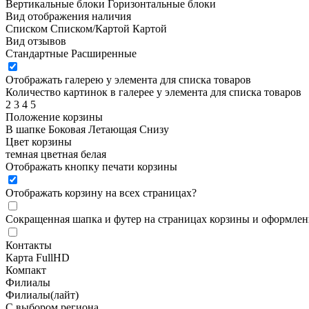
Вертикальные блоки
Горизонтальные блоки
Вид отображения наличия
Списком
Списком/Картой
Картой
Вид отзывов
Стандартные
Расширенные
Отображать галерею у элемента для списка товаров
Количество картинок в галерее у элемента для списка товаров
2
3
4
5
Положение корзины
В шапке
Боковая
Летающая
Снизу
Цвет корзины
темная
цветная
белая
Отображать кнопку печати корзины
Отображать корзину на всех страницах
?
Сокращенная шапка и футер на страницах корзины и оформлени
Контакты
Карта FullHD
Компакт
Филиалы
Филиалы(лайт)
С выбором региона