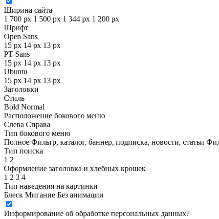
Ширина сайта
1 700 px
1 500 px
1 344 px
1 200 px
Шрифт
Open Sans
15 px
14 px
13 px
PT Sans
15 px
14 px
13 px
Ubuntu
15 px
14 px
13 px
Заголовки
Стиль
Bold
Normal
Расположение бокового меню
Слева
Справа
Тип бокового меню
Полное
Фильтр, каталог, баннер, подписка, новости, статьи
Фил
Тип поиска
1
2
Оформление заголовка и хлебных крошек
1
2
3
4
Тип наведения на картинки
Блеск
Мигание
Без анимации
Информирование об обработке персональных данных
?