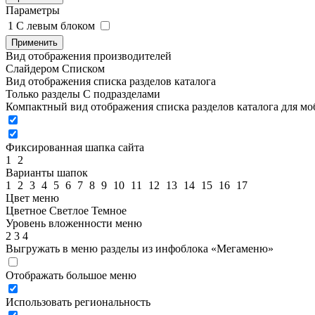
Параметры
1
C левым блоком
Применить
Вид отображения производителей
Слайдером
Списком
Вид отображения списка разделов каталога
Только разделы
С подразделами
Компактный вид отображения списка разделов каталога для м
Фиксированная шапка сайта
1
2
Варианты шапок
1
2
3
4
5
6
7
8
9
10
11
12
13
14
15
16
17
Цвет меню
Цветное
Светлое
Темное
Уровень вложенности меню
2
3
4
Выгружать в меню разделы из инфоблока «Мегаменю»
Отображать большое меню
Использовать региональность