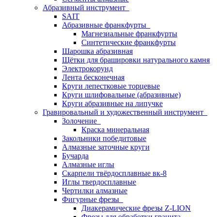
Абразивный инструмент
SAIT
Абразивные франкфурты
Магнезиальные франкфурты
Синтетические франкфурты
Шарошка абразивная
Щётки для брашировки натурального камня
Электрокорунд
Лента бесконечная
Круги лепестковые торцевые
Круги шлифовальные (абразивные)
Круги абразивные на липучке
Гравировальный и художественный инструмент
Золочение
Краска минеральная
Закольники победитовые
Алмазные заточные круги
Бучарда
Алмазные иглы
Скарпели твёрдосплавные вк-8
Иглы твердосплавные
Чертилки алмазные
Фигурные фрезы
Диакерамические фрезы Z-LION
Фрезы для обработки гранита