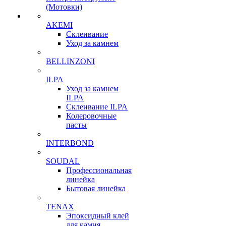
(Мотовки)
AKEMI
Склеивание
Уход за камнем
BELLINZONI
ILPA
Уход за камнем
ILPA
Склеивание ILPA
Колеровочные
пасты
INTERBOND
SOUDAL
Профессиональная
линейка
Бытовая линейка
TENAX
Эпоксидный клей
для камня