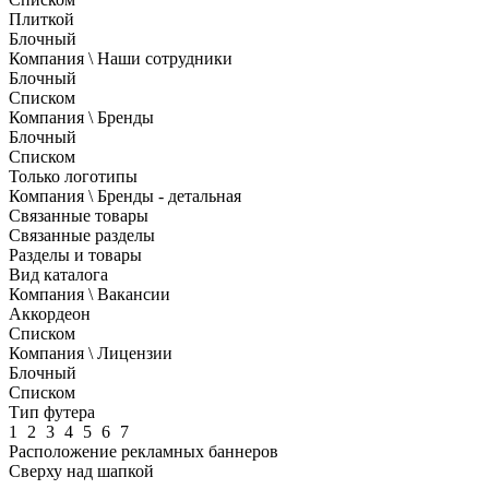
Плиткой
Блочный
Компания \ Наши сотрудники
Блочный
Списком
Компания \ Бренды
Блочный
Списком
Только логотипы
Компания \ Бренды - детальная
Связанные товары
Связанные разделы
Разделы и товары
Вид каталога
Компания \ Вакансии
Аккордеон
Списком
Компания \ Лицензии
Блочный
Списком
Тип футера
1
2
3
4
5
6
7
Расположение рекламных баннеров
Сверху над шапкой