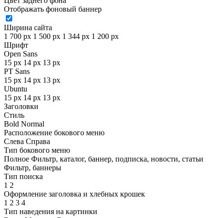
Цвет заднего фона
Отображать фоновый баннер
Ширина сайта
1 700 px
1 500 px
1 344 px
1 200 px
Шрифт
Open Sans
15 px
14 px
13 px
PT Sans
15 px
14 px
13 px
Ubuntu
15 px
14 px
13 px
Заголовки
Стиль
Bold
Normal
Расположение бокового меню
Слева
Справа
Тип бокового меню
Полное
Фильтр, каталог, баннер, подписка, новости, статьи
Фильтр, баннеры
Тип поиска
1
2
Оформление заголовка и хлебных крошек
1
2
3
4
Тип наведения на картинки