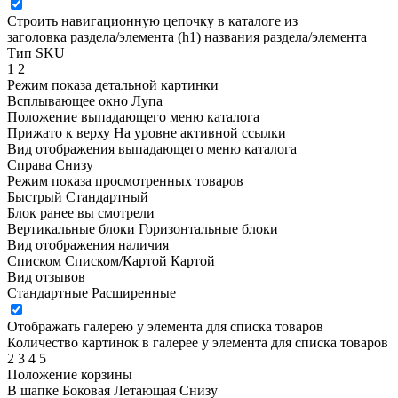
Строить навигационную цепочку в каталоге из
заголовка раздела/элемента (h1)
названия раздела/элемента
Тип SKU
1
2
Режим показа детальной картинки
Всплывающее окно
Лупа
Положение выпадающего меню каталога
Прижато к верху
На уровне активной ссылки
Вид отображения выпадающего меню каталога
Справа
Снизу
Режим показа просмотренных товаров
Быстрый
Стандартный
Блок ранее вы смотрели
Вертикальные блоки
Горизонтальные блоки
Вид отображения наличия
Списком
Списком/Картой
Картой
Вид отзывов
Стандартные
Расширенные
Отображать галерею у элемента для списка товаров
Количество картинок в галерее у элемента для списка товаров
2
3
4
5
Положение корзины
В шапке
Боковая
Летающая
Снизу