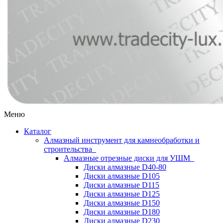
Меню
Каталог
Алмазный инструмент для камнеобработки и
строительства
Алмазные отрезные диски для УШМ
Диски алмазные D40-80
Диски алмазные D105
Диски алмазные D115
Диски алмазные D125
Диски алмазные D150
Диски алмазные D180
Диски алмазные D230