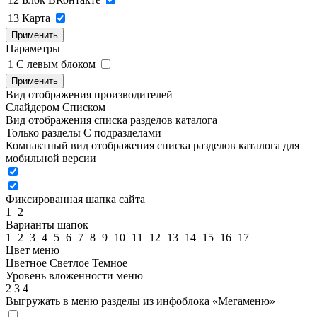
13
Карта
Применить
Параметры
1
C левым блоком
Применить
Вид отображения производителей
Слайдером
Списком
Вид отображения списка разделов каталога
Только разделы
С подразделами
Компактный вид отображения списка разделов каталога для
мобильной версии
Фиксированная шапка сайта
1
2
Варианты шапок
1
2
3
4
5
6
7
8
9
10
11
12
13
14
15
16
17
Цвет меню
Цветное
Светлое
Темное
Уровень вложенности меню
2
3
4
Выгружать в меню разделы из инфоблока «Мегаменю»