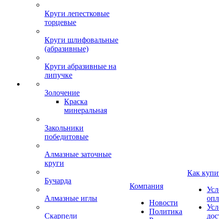
Круги лепестковые
торцевые
Круги шлифовальные
(абразивные)
Круги абразивные на
липучке
Золочение
Краска
минеральная
Закольники
победитовые
Алмазные заточные
круги
Как купи
Бучарда
Компания
Усл
Алмазные иглы
опл
Новости
Усл
Политика
Скарпели
дос