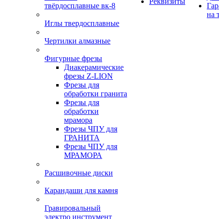
Реквизиты
твёрдосплавные вк-8
Гар
на 
Иглы твердосплавные
Чертилки алмазные
Фигурные фрезы
Диакерамические
фрезы Z-LION
Фрезы для
обработки гранита
Фрезы для
обработки
мрамора
Фрезы ЧПУ для
ГРАНИТА
Фрезы ЧПУ для
МРАМОРА
Расшивочные диски
Карандаши для камня
Гравировальный
электро инструмент