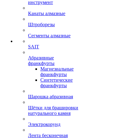
инструмент
Канаты алмазные
Штроборезы
Сегменты алмазные
SAIT
Абразивные
франкфурты
Магнезиальные
франкфурты
Синтетические
франкфурты
Шарошка абразивная
Щётки для брашировки
натурального камня
Электрокорунд
Лента бесконечная