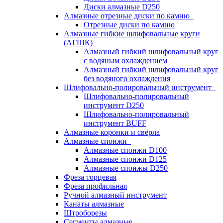
Диски алмазные D250
Алмазные отрезные диски по камню
Отрезные диски по камню
Алмазные гибкие шлифовальные круги
(АГШК)
Алмазный гибкий шлифовальный круг
с водяным охлаждением
Алмазный гибкий шлифовальный круг
без водяного охлаждения
Шлифовально-полировальный инструмент
Шлифовально-полировальный
инструмент D250
Шлифовально-полировальный
инструмент BUFF
Алмазные коронки и свёрла
Алмазные спонжи
Алмазные спонжи D100
Алмазные спонжи D125
Алмазные спонжы D250
Фреза торцевая
Фреза профильная
Ручной алмазный инструмент
Канаты алмазные
Штроборезы
Сегменты алмазные