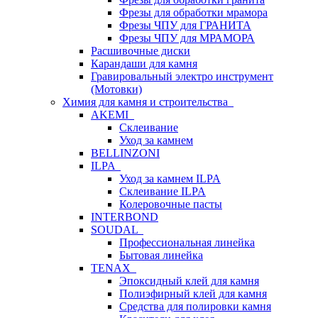
Фрезы для обработки мрамора
Фрезы ЧПУ для ГРАНИТА
Фрезы ЧПУ для МРАМОРА
Расшивочные диски
Карандаши для камня
Гравировальный электро инструмент
(Мотовки)
Химия для камня и строительства
AKEMI
Склеивание
Уход за камнем
BELLINZONI
ILPA
Уход за камнем ILPA
Склеивание ILPA
Колеровочные пасты
INTERBOND
SOUDAL
Профессиональная линейка
Бытовая линейка
TENAX
Эпоксидный клей для камня
Полиэфирный клей для камня
Средства для полировки камня