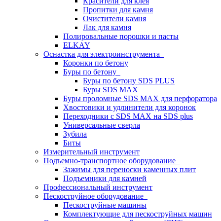
Красители для клея
Пропитки для камня
Очистители камня
Лак для камня
Полировальные порошки и пасты
ELKAY
Оснастка для электроинструмента
Коронки по бетону
Буры по бетону
Буры по бетону SDS PLUS
Буры SDS MAX
Буры проломные SDS MAX для перфоратора
Хвостовики и удлинители для коронок
Переходники с SDS MAX на SDS plus
Универсальные сверла
Зубила
Биты
Измерительный инструмент
Подъемно-транспортное оборудование
Зажимы для переноски каменных плит
Подъемники для камней
Профессиональный инструмент
Пескоструйное оборудование
Пескоструйные машины
Комплектующие для пескоструйных машин